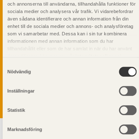
och annonserna till användarna, tillhandahålla funktioner för
sociala medier och analysera vår trafik. Vi vidarebefordrar
även sådana identifierare och annan information från din
enhet till de sociala medier och annons- och analysföretag
som vi samarbetar med. Dessa kan i sin tur kombinera
informationen med annan information som du har
tillhandahållit eller som de har samlat in när du har använt
deras tjänster. Läs mer om vår
integritetspolicy
och
kakpolicy
.
Samtyckesval
Nödvändig
Vi värnar om personlig integritet vilket innebär att dina
personuppgifter alltid hanteras på ett ansvarsfullt sätt.
Genom att klicka på skicka lämnar du ditt samtycke.
Inställningar
Läs vår
integritetspolicy.
Statistik
Marknadsföring