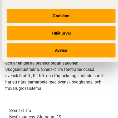
Godkänn
Svenskt Trä sprider kunskap om trä, träprodukter och
träbyggande för att främja ett hållbart samhälle och
Tillåt urval
en livskraftig sågverksnäring. Det gör vi genom att
inspirera, utbilda och driva teknisk utveckling.
Avvisa
Svenskt Trä representerar svensk sågverksindustri
och är en del av branschorganisationen
Skogsindustrierna. Svenskt Trä företräder också
svensk limträ-, KL-trä- och förpackningsindustri samt
har ett nära samarbete med svensk bygghandel och
trävarugrossisterna.
Svenskt Trä
Besöksadress: Storgatan 19