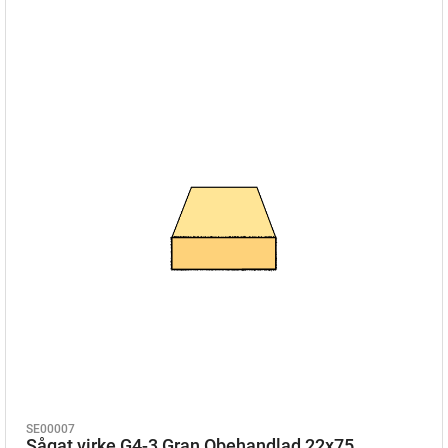
SE00007
Sågat virke G4-3 Gran Obehandlad 22x75