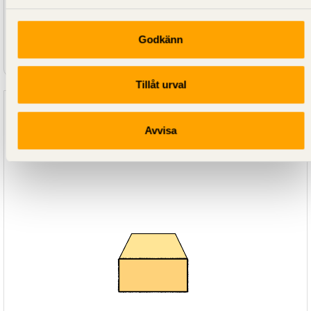
Godkänn
SE00014
Sågat virke G4-3 Gran Obehandlad 25x150
Tillåt urval
Avvisa