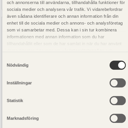
Sågat virke G4-2 Gran Obehandlad 50x175
och annonserna till användarna, tillhandahålla funktioner för
sociala medier och analysera vår trafik. Vi vidarebefordrar
även sådana identifierare och annan information från din
enhet till de sociala medier och annons- och analysföretag
som vi samarbetar med. Dessa kan i sin tur kombinera
informationen med annan information som du har
tillhandahållit eller som de har samlat in när du har använt
deras tjänster. Läs mer om vår
integritetspolicy
och
kakpolicy
.
Samtyckesval
Nödvändig
Inställningar
Statistik
Marknadsföring