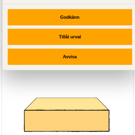
Godkänn
SE00074
Sågat virke G4-2 Furu Obehandlad 50x175
Tillåt urval
Avvisa