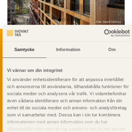
Samtycke
Information
Om
Svenskt Träs Produktkatalog är svensk
sågverksnärings digitala produktkatalog för att
beskriva träprodukter och deras unika
Vi värnar om din integritet
egenskaper.
Vi använder enhetsidentifierare för att anpassa innehållet
och annonserna till användarna, tillhandahålla funktioner för
Dela på
sociala medier och analysera vår trafik. Vi vidarebefordrar
även sådana identifierare och annan information från din
enhet till de sociala medier och annons- och analysföretag
som vi samarbetar med. Dessa kan i sin tur kombinera
informationen med annan information som du har
Prenumerera på Svenskt Träs
tillhandahållit eller som de har samlat in när du har använt
informationsutskick!