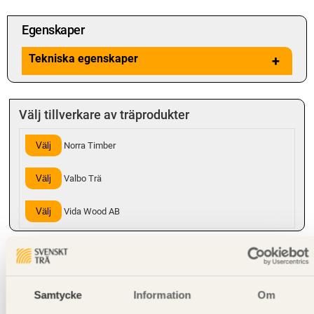
Egenskaper
Tekniska egenskaper
+
Välj tillverkare av träprodukter
Välj
Norra Timber
Välj
Valbo Trä
Välj
Vida Wood AB
Hanteringsinstruktioner
Samtycke
Information
Om
Giltighet