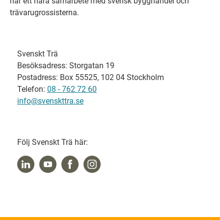
har ett nära samarbete med svensk bygghandel och
trävarugrossisterna.
Svenskt Trä
Besöksadress: Storgatan 19
Postadress: Box 55525, 102 04 Stockholm
Telefon:
08 - 762 72 60
info@svenskttra.se
Följ Svenskt Trä här: