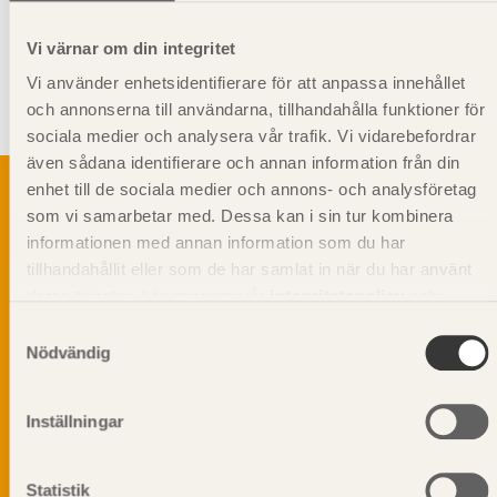
Svenskt Trä-id:
SE00444
Gäller från och med:
2024-01-01
Vi värnar om din integritet
Vi använder enhetsidentifierare för att anpassa innehållet
Kompletterande information
och annonserna till användarna, tillhandahålla funktioner för
Får
inte
användas i
bärande
konstruktion.
sociala medier och analysera vår trafik. Vi vidarebefordrar
även sådana identifierare och annan information från din
enhet till de sociala medier och annons- och analysföretag
som vi samarbetar med. Dessa kan i sin tur kombinera
informationen med annan information som du har
Svenskt Träs Produktkatalog är svensk
tillhandahållit eller som de har samlat in när du har använt
sågverksnärings digitala produktkatalog för att
deras tjänster. Läs mer om vår
integritetspolicy
och
beskriva träprodukter och deras unika
egenskaper.
kakpolicy
.
Samtyckesval
Nödvändig
Dela på
Inställningar
Statistik