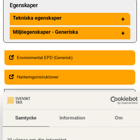
Egenskaper
Tekniska egenskaper
+
Miljöegenskaper - Generiska
+
Environmental EPD (Generisk)
Hanteringsinstruktioner
Giltighet
Svenskt Trä-id:
SE00562
Gäller från och med:
2025-03-03
Samtycke
Information
Om
Kompletterande information
Furuprodukter för inbyggnad måste hanteras och lagras noggrant
Vi värnar om din integritet