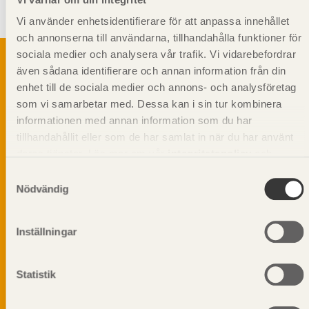
eftersom furusplintved tar upp fukt snabbare än gran, vilket ökar
risken för mikrobiell påväxt.
Vi använder enhetsidentifierare för att anpassa innehållet
och annonserna till användarna, tillhandahålla funktioner för
sociala medier och analysera vår trafik. Vi vidarebefordrar
även sådana identifierare och annan information från din
enhet till de sociala medier och annons- och analysföretag
Svenskt Träs Produktkatalog är svensk
som vi samarbetar med. Dessa kan i sin tur kombinera
sågverksnärings digitala produktkatalog för att
informationen med annan information som du har
beskriva träprodukter och deras unika
tillhandahållit eller som de har samlat in när du har använt
egenskaper.
deras tjänster. Läs mer om vår
integritetspolicy
och
kakpolicy
.
Samtyckesval
Dela på
Nödvändig
Inställningar
Prenumerera på Svenskt Träs
Statistik
informationsutskick!