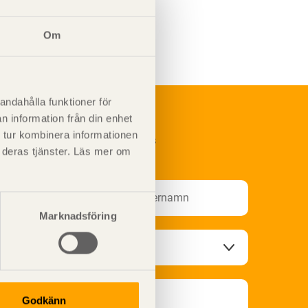
Om
andahålla funktioner för
n information från din enhet
 tur kombinera informationen
renumerera på Svenskt Träs
t deras tjänster. Läs mer om
nformationsutskick!
Marknadsföring
Godkänn