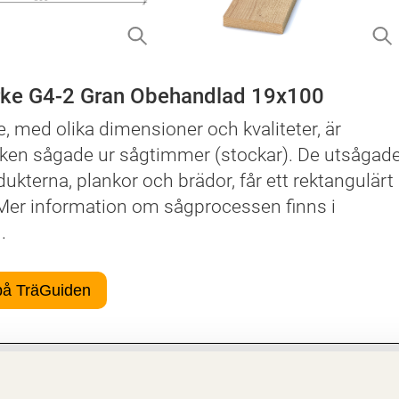
rke G4-2 Gran Obehandlad 19x100
e, med olika dimensioner och kvaliteter, är
cken sågade ur sågtimmer (stockar). De utsågad
kterna, plankor och brädor, får ett rektangulärt
 Mer information om sågprocessen finns i
.
på TräGuiden
er
a egenskaper