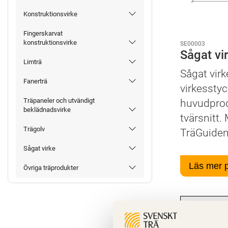
Konstruktionsvirke
Fingerskarvat
konstruktionsvirke
SE00003
Sågat vi
Limträ
Sågat virk
Fanerträ
virkessty
Träpaneler och utvändigt
huvudprodu
beklädnadsvirke
tvärsnitt.
Trägolv
TräGuiden
Sågat virke
Läs mer 
Övriga träprodukter
Egenskap
Teknisk