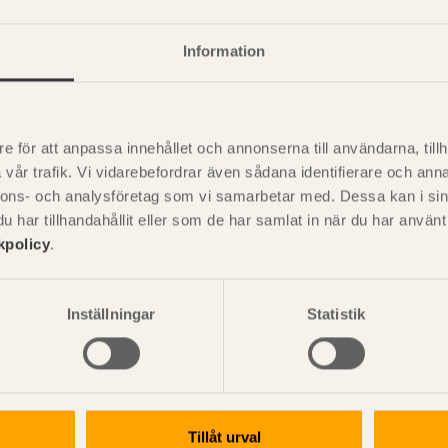
+
nskaper - Generiska
+
Information
e för att anpassa innehållet och annonserna till användarna, tillh
vår trafik. Vi vidarebefordrar även sådana identifierare och anna
nnons- och analysföretag som vi samarbetar med. Dessa kan i sin
P
är svensk sågverksnärings
har tillhandahållit eller som de har samlat in när du har använ
i
t beskriva träprodukter och deras
kpolicy
.
Inställningar
Statistik
Tillåt urval