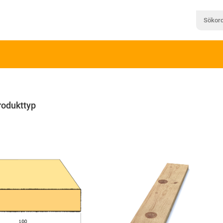
rodukttyp