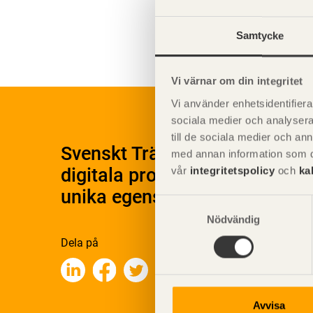
Miljöege
Samtycke
Vi värnar om din integritet
Vi använder enhetsidentifierar
sociala medier och analysera 
till de sociala medier och a
Svenskt Träs Produktkatalog 
med annan information som du 
digitala produktkatalog för at
vår
integritetspolicy
och
ka
unika egenskaper.
Samtyckesval
Nödvändig
Dela på
Avvisa