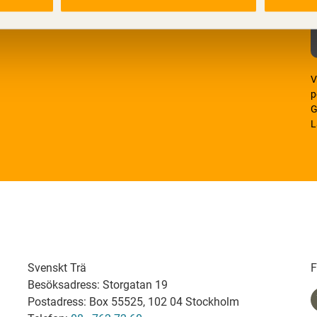
V
p
G
L
Svenskt Trä
F
Besöksadress: Storgatan 19
Postadress: Box 55525, 102 04 Stockholm