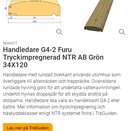
SE00477
Handledare G4-2 Furu
Tryckimpregnerad NTR AB Grön
34X120
Handledare med rundad överkant används utomhus som
överliggare till altanräcken och trappräcke. Ovansidans
rundade hyvling görs för att underlätta vattenavrinningen.
Undertill hyvlas droppspår för att skydda ändträ på
stolparna. Handledare ska vara av handelssort G4-2 eller
bättre. Mer information om tryckimpregnering och
träskyddsklasser enligt NTR systemet finns i TräGuiden.
Läs mer på TräGuiden