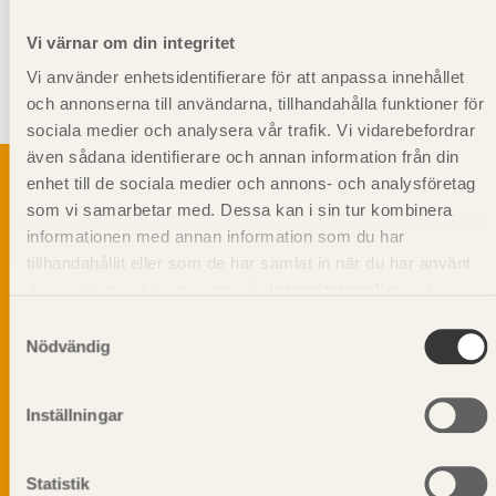
Vi värnar om din integritet
Giltighet
Vi använder enhetsidentifierare för att anpassa innehållet
Svenskt Trä-id:
SE00477
och annonserna till användarna, tillhandahålla funktioner för
Gäller från och med:
2024-08-12
sociala medier och analysera vår trafik. Vi vidarebefordrar
även sådana identifierare och annan information från din
enhet till de sociala medier och annons- och analysföretag
som vi samarbetar med. Dessa kan i sin tur kombinera
informationen med annan information som du har
Svenskt Träs Produktkatalog är svensk
tillhandahållit eller som de har samlat in när du har använt
sågverksnärings digitala produktkatalog för att
beskriva träprodukter och deras unika
deras tjänster. Läs mer om vår
integritetspolicy
och
egenskaper.
kakpolicy
.
Samtyckesval
Nödvändig
Dela på
Inställningar
Statistik