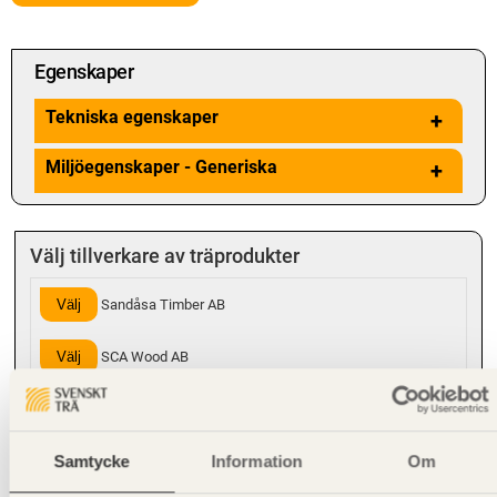
Egenskaper
Tekniska egenskaper
+
Miljöegenskaper - Generiska
+
Välj tillverkare av träprodukter
Välj
Sandåsa Timber AB
Välj
SCA Wood AB
Välj
Vida Wood AB
Samtycke
Information
Om
Hanteringsinstruktioner