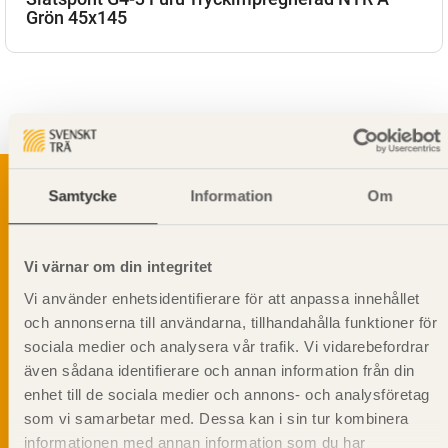
Grön 45x145
Samtycke
Information
Om
Svenskt Träs Produktkatalog är svensk
sågverksnärings digitala produktkatalog för att
Vi värnar om din integritet
beskriva träprodukter och deras unika
Vi använder enhetsidentifierare för att anpassa innehållet
egenskaper.
och annonserna till användarna, tillhandahålla funktioner för
sociala medier och analysera vår trafik. Vi vidarebefordrar
Dela på
även sådana identifierare och annan information från din
enhet till de sociala medier och annons- och analysföretag
som vi samarbetar med. Dessa kan i sin tur kombinera
informationen med annan information som du har