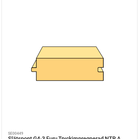
SE00449
Slätspont G4-3 Furu Tryckimpregnerad NTR A