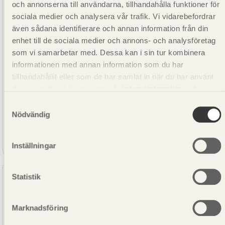
och annonserna till användarna, tillhandahålla funktioner för
sociala medier och analysera vår trafik. Vi vidarebefordrar
även sådana identifierare och annan information från din
enhet till de sociala medier och annons- och analysföretag
som vi samarbetar med. Dessa kan i sin tur kombinera
informationen med annan information som du har
tillhandahållit eller som de har samlat in när du har använt
deras tjänster. Läs mer om vår
integritetspolicy
och
kakpolicy
.
Samtyckesval
Nödvändig
SE00332
Rillad trall G4-2 Furu Tryckimpregnerad NTR AB
Brun 28x145
Inställningar
Statistik
Marknadsföring