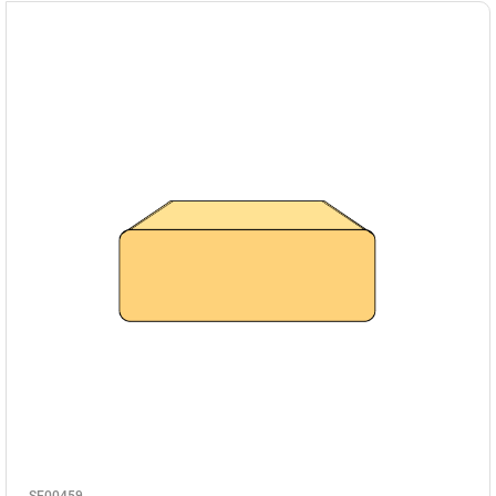
SE00459