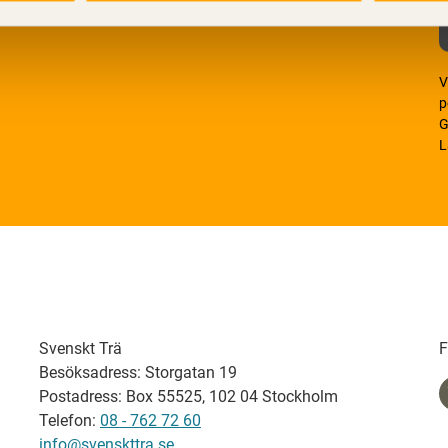
V
p
G
L
Svenskt Trä
F
Besöksadress: Storgatan 19
Postadress: Box 55525, 102 04 Stockholm
Telefon:
08 - 762 72 60
info@svenskttra.se