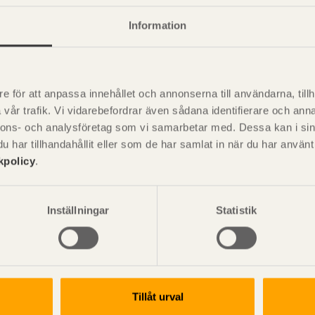
+
Information
e för att anpassa innehållet och annonserna till användarna, tillh
vår trafik. Vi vidarebefordrar även sådana identifierare och anna
P
nnons- och analysföretag som vi samarbetar med. Dessa kan i sin
är svensk sågverksnärings
i
har tillhandahållit eller som de har samlat in när du har använ
t beskriva träprodukter och deras
kpolicy
.
Inställningar
Statistik
Tillåt urval