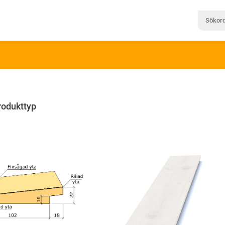
rodukttyp