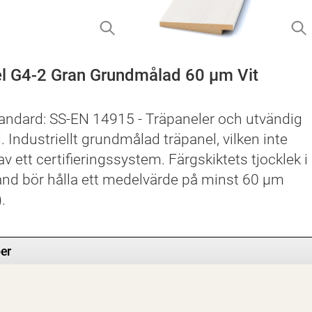
el G4-2 Gran Grundmålad 60 µm Vit
andard: SS-EN 14915 - Träpaneler och utvändig
 Industriellt grundmålad träpanel, vilken inte
v ett certifieringssystem. Färgskiktets tjocklek i
stånd bör hålla ett medelvärde på minst 60 µm
.
er
a egenskaper
+
nskaper - Generiska