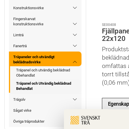
Konstruktionsvirke
Fingerskarvat
konstruktionsvirke
SE00408
Fjällpan
Limträ
22x120
Fanerträ
Produktst
beklädnad.
Träpaneler och utvändigt
beklädnadsvirke
omfattas a
Träpanel och utvändig beklädnad
torrt till
Obehandlat
(0,06 mm)
Träpanel och Utvändig beklädnad
Behandlat
Trägolv
Egenskap
Sågat virke
Teknisk
Övriga träprodukter
Miljöege