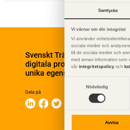
Samtycke
Vi värnar om din integritet
Vi använder enhetsidentifierar
sociala medier och analysera 
till de sociala medier och a
Svenskt Träs Produktkatalog 
med annan information som du 
digitala produktkatalog för at
vår
integritetspolicy
och
ka
unika egenskaper.
Samtyckesval
Nödvändig
Dela på
Avvisa