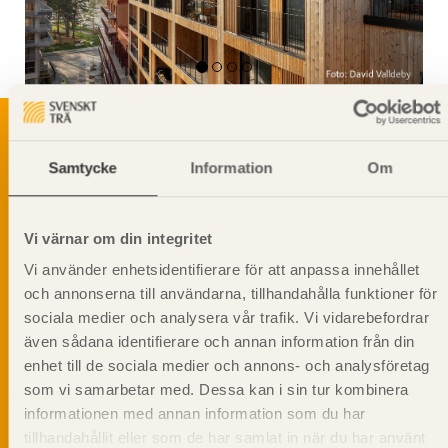
Samtycke
Information
Om
Svenskt Träs Produktkatalog är svensk
sågverksnärings digitala produktkatalog för att
beskriva träprodukter och deras unika
Vi värnar om din integritet
egenskaper.
Vi använder enhetsidentifierare för att anpassa innehållet
och annonserna till användarna, tillhandahålla funktioner för
Dela på
sociala medier och analysera vår trafik. Vi vidarebefordrar
även sådana identifierare och annan information från din
enhet till de sociala medier och annons- och analysföretag
som vi samarbetar med. Dessa kan i sin tur kombinera
informationen med annan information som du har
Prenumerera på Svenskt Träs
tillhandahållit eller som de har samlat in när du har använt
informationsutskick!