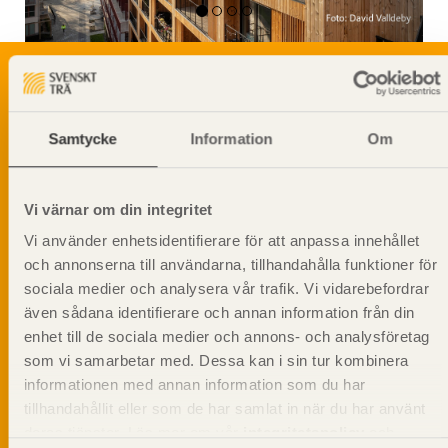
Svenskt Träs Produktkatalog är svensk
Samtycke
Information
Om
sågverksnärings digitala produktkatalog för att
beskriva träprodukter och deras unika
egenskaper.
Vi värnar om din integritet
Vi använder enhetsidentifierare för att anpassa innehållet
Dela på
och annonserna till användarna, tillhandahålla funktioner för
sociala medier och analysera vår trafik. Vi vidarebefordrar
även sådana identifierare och annan information från din
enhet till de sociala medier och annons- och analysföretag
som vi samarbetar med. Dessa kan i sin tur kombinera
Prenumerera på Svenskt Träs
informationen med annan information som du har
informationsutskick!
tillhandahållit eller som de har samlat in när du har använt
deras tjänster. Läs mer om vår
integritetspolicy
och