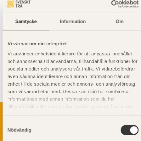
Välj
Vida Wood AB
Samtycke
Information
Om
Hanteringsinstruktioner
Vi värnar om din integritet
Giltighet
Vi använder enhetsidentifierare för att anpassa innehållet
och annonserna till användarna, tillhandahålla funktioner för
Svenskt Trä-id:
SE00146
Gäller från och med:
2024-10-07
sociala medier och analysera vår trafik. Vi vidarebefordrar
även sådana identifierare och annan information från din
enhet till de sociala medier och annons- och analysföretag
Kompletterande information
som vi samarbetar med. Dessa kan i sin tur kombinera
Stående montering rekommenderas
informationen med annan information som du har
tillhandahållit eller som de har samlat in när du har använt
deras tjänster. Läs mer om vår
integritetspolicy
och
kakpolicy
.
Samtyckesval
Nödvändig
Svenskt Träs Produktkatalog är svensk
sågverksnärings digitala produktkatalog för att