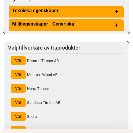
Tekniska egenskaper
+
Miljöegenskaper - Generiska
+
Välj tillverkare av träprodukter
Välj
Derome Timber AB
Välj
Moelven Wood AB
Välj
Norra Timber
Välj
Sandåsa Timber AB
Välj
Södra
Välj
Valbo Trä