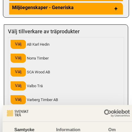
Miljöegenskaper - Generiska
+
Välj tillverkare av träprodukter
Välj
AB Karl Hedin
Välj
Norra Timber
Välj
SCA Wood AB
Välj
Valbo Trä
Välj
Varberg Timber AB
Hanteringsinstruktioner
Samtycke
Information
Om