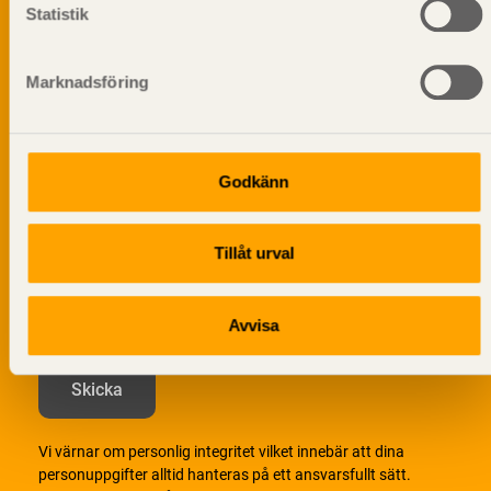
Statistik
Prenumerera på Svenskt Träs
informationsutskick!
Marknadsföring
Godkänn
Tillåt urval
Avvisa
Vi värnar om personlig integritet vilket innebär att dina
personuppgifter alltid hanteras på ett ansvarsfullt sätt.