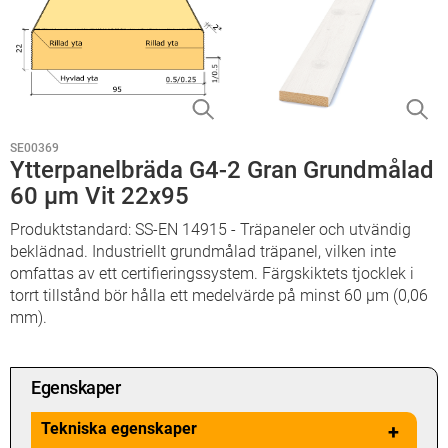
SE00369
Ytterpanelbräda G4-2 Gran Grundmålad
60 µm Vit 22x95
Produktstandard: SS-EN 14915 - Träpaneler och utvändig
beklädnad. Industriellt grundmålad träpanel, vilken inte
omfattas av ett certifieringssystem. Färgskiktets tjocklek i
torrt tillstånd bör hålla ett medelvärde på minst 60 µm (0,06
mm).
Egenskaper
Tekniska egenskaper
+