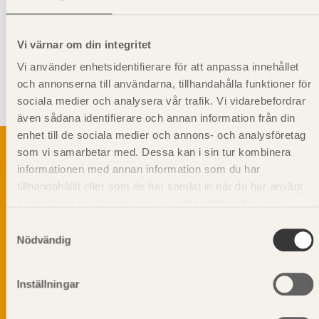
Giltighet
Svenskt Trä-id:
SE00369
Vi värnar om din integritet
Gäller från och med:
2024-10-14
Vi använder enhetsidentifierare för att anpassa innehållet
och annonserna till användarna, tillhandahålla funktioner för
Kompletterande information
sociala medier och analysera vår trafik. Vi vidarebefordrar
Stående montering rekommenderas.
även sådana identifierare och annan information från din
enhet till de sociala medier och annons- och analysföretag
som vi samarbetar med. Dessa kan i sin tur kombinera
informationen med annan information som du har
tillhandahållit eller som de har samlat in när du har använt
Svenskt Träs Produktkatalog är svensk
sågverksnärings digitala produktkatalog för att
deras tjänster. Läs mer om vår
integritetspolicy
och
beskriva träprodukter och deras unika
kakpolicy
.
Samtyckesval
egenskaper.
Nödvändig
Dela på
Inställningar