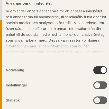
Vi värnar om din integritet
Kompletterande information
Vi använder enhetsidentifierare för att anpassa innehållet
Stående montering rekommenderas.
och annonserna till användarna, tillhandahålla funktioner för
sociala medier och analysera vår trafik. Vi vidarebefordrar
även sådana identifierare och annan information från din
enhet till de sociala medier och annons- och analysföretag
som vi samarbetar med. Dessa kan i sin tur kombinera
Svenskt Träs Produktkatalog är svensk
informationen med annan information som du har
sågverksnärings digitala produktkatalog för att
beskriva träprodukter och deras unika
tillhandahållit eller som de har samlat in när du har använt
egenskaper.
deras tjänster. Läs mer om vår
integritetspolicy
och
kakpolicy
.
Samtyckesval
Nödvändig
Dela på
Inställningar
Prenumerera på Svenskt Träs
Statistik
informationsutskick!