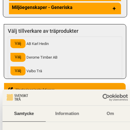
Miljöegenskaper - Generiska
+
Välj tillverkare av träprodukter
Välj
AB Karl Hedin
Välj
Derome Timber AB
Välj
Valbo Trä
Hanteringsinstruktioner
Giltighet
Samtycke
Information
Om
Svenskt Trä-id:
SE00378
Gäller från och med:
2024-10-14