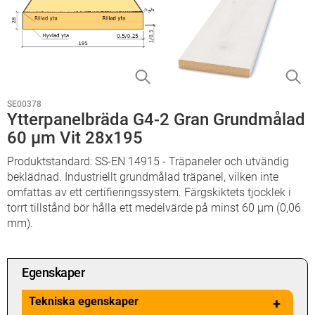
SE00378
Ytterpanelbräda G4-2 Gran Grundmålad
60 µm Vit 28x195
Produktstandard: SS-EN 14915 - Träpaneler och utvändig
beklädnad. Industriellt grundmålad träpanel, vilken inte
omfattas av ett certifieringssystem. Färgskiktets tjocklek i
torrt tillstånd bör hålla ett medelvärde på minst 60 µm (0,06
mm).
Egenskaper
Tekniska egenskaper
+