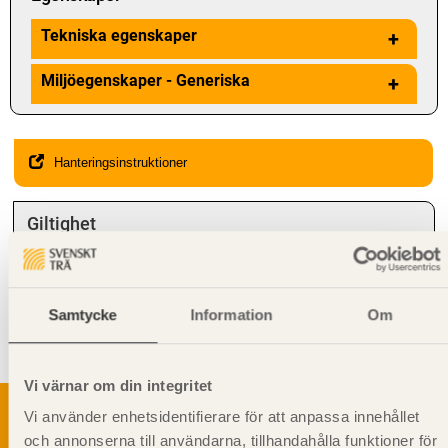
Tekniska egenskaper
+
Miljöegenskaper - Generiska
+
Hanteringsinstruktioner
Giltighet
Svenskt Trä-id:
SE00195
Gäller från och med:
2024-10-07
Samtycke
Information
Om
Kompletterande information
Liggande montering rekommenderas.
Vi värnar om din integritet
Vi använder enhetsidentifierare för att anpassa innehållet
och annonserna till användarna, tillhandahålla funktioner för