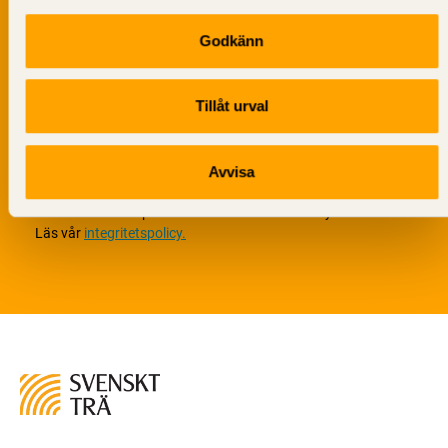
Godkänn
Tillåt urval
Vi värnar om personlig integritet vilket innebär att dina
Avvisa
personuppgifter alltid hanteras på ett ansvarsfullt sätt.
Genom att klicka på skicka lämnar du ditt samtycke.
Läs vår
integritetspolicy.