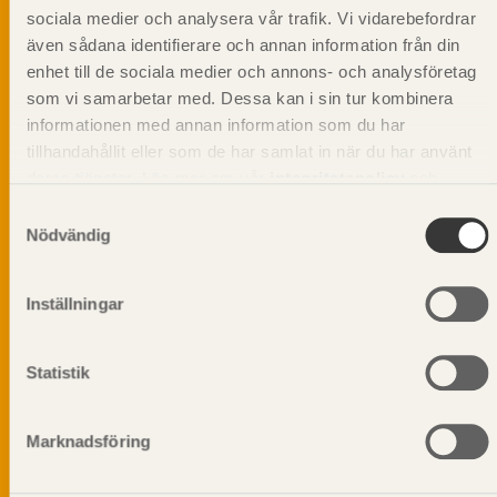
sociala medier och analysera vår trafik. Vi vidarebefordrar
Svenskt Träs Produktkatalog är svensk
även sådana identifierare och annan information från din
sågverksnärings digitala produktkatalog för att
beskriva träprodukter och deras unika
enhet till de sociala medier och annons- och analysföretag
egenskaper.
som vi samarbetar med. Dessa kan i sin tur kombinera
informationen med annan information som du har
tillhandahållit eller som de har samlat in när du har använt
Dela på
deras tjänster. Läs mer om vår
integritetspolicy
och
kakpolicy
.
Samtyckesval
Nödvändig
Prenumerera på Svenskt Träs
Inställningar
informationsutskick!
Statistik
Marknadsföring