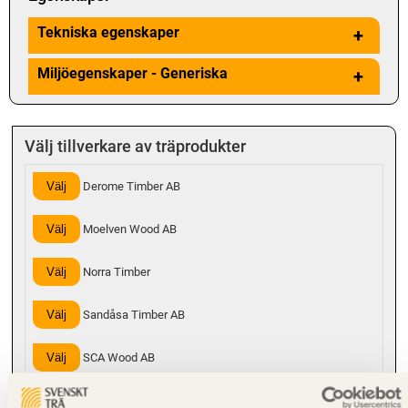
Tekniska egenskaper
+
Miljöegenskaper - Generiska
+
Välj tillverkare av träprodukter
Välj
Derome Timber AB
Välj
Moelven Wood AB
Välj
Norra Timber
Välj
Sandåsa Timber AB
Välj
SCA Wood AB
Välj
Valbo Trä