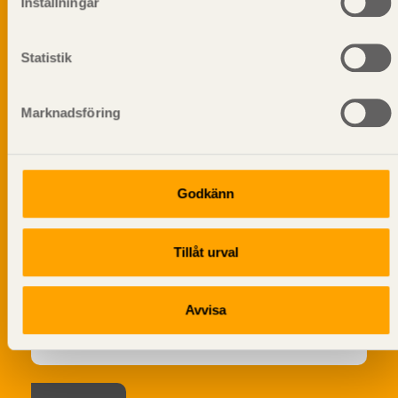
Inställningar
Dela på
Statistik
Marknadsföring
Prenumerera på Svenskt Träs
informationsutskick!
Godkänn
Tillåt urval
Avvisa