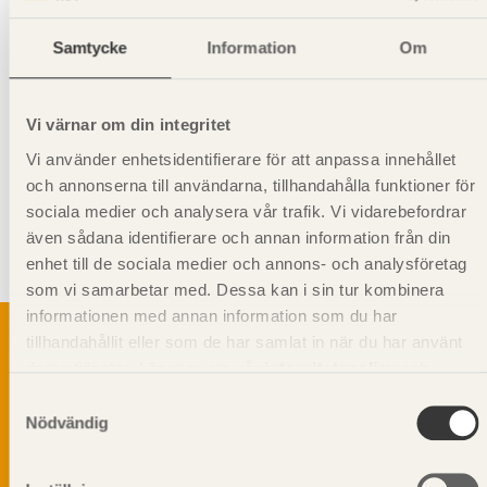
Samtycke
Information
Om
Hanteringsinstruktioner
Vi värnar om din integritet
Giltighet
Vi använder enhetsidentifierare för att anpassa innehållet
Svenskt Trä-id:
SE00183
Gäller från och med:
2024-10-07
och annonserna till användarna, tillhandahålla funktioner för
sociala medier och analysera vår trafik. Vi vidarebefordrar
även sådana identifierare och annan information från din
Kompletterande information
enhet till de sociala medier och annons- och analysföretag
Stående montering rekommenderas
som vi samarbetar med. Dessa kan i sin tur kombinera
informationen med annan information som du har
tillhandahållit eller som de har samlat in när du har använt
deras tjänster. Läs mer om vår
integritetspolicy
och
kakpolicy
.
Svenskt Träs Produktkatalog är svensk
Samtyckesval
sågverksnärings digitala produktkatalog för att
Nödvändig
beskriva träprodukter och deras unika
egenskaper.