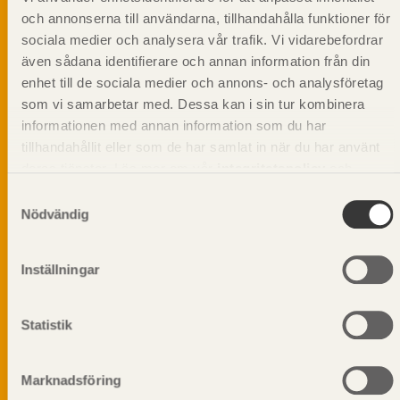
och annonserna till användarna, tillhandahålla funktioner för
sociala medier och analysera vår trafik. Vi vidarebefordrar
även sådana identifierare och annan information från din
Svenskt Träs Produktkatalog är svensk
enhet till de sociala medier och annons- och analysföretag
sågverksnärings digitala produktkatalog för att
som vi samarbetar med. Dessa kan i sin tur kombinera
beskriva träprodukter och deras unika
egenskaper.
informationen med annan information som du har
tillhandahållit eller som de har samlat in när du har använt
deras tjänster. Läs mer om vår
integritetspolicy
och
Dela på
kakpolicy
.
Samtyckesval
Nödvändig
Inställningar
Prenumerera på Svenskt Träs
informationsutskick!
Statistik
Marknadsföring