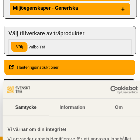
Miljöegenskaper - Generiska
+
Välj tillverkare av träprodukter
Välj
Valbo Trä
Hanteringsinstruktioner
Giltighet
Svenskt Trä-id:
SE00337
Gäller från och med:
2024-10-14
Samtycke
Information
Om
Kompletterande information
Stående montering rekommenderas
Vi värnar om din integritet
Vi använder enhetsidentifierare för att anpassa innehållet