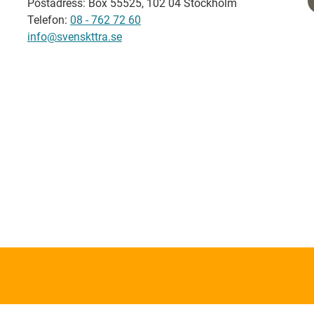
Postadress: Box 55525, 102 04 Stockholm
Telefon:
08 - 762 72 60
info@svenskttra.se