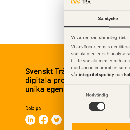
Teknisk
Samtycke
Miljöege
Vi värnar om din integritet
Vi använder enhetsidentifierar
sociala medier och analysera 
till de sociala medier och a
med annan information som du 
Svenskt Träs Produktkatalog 
vår
integritetspolicy
och
ka
digitala produktkatalog för at
unika egenskaper.
Samtyckesval
Nödvändig
Dela på