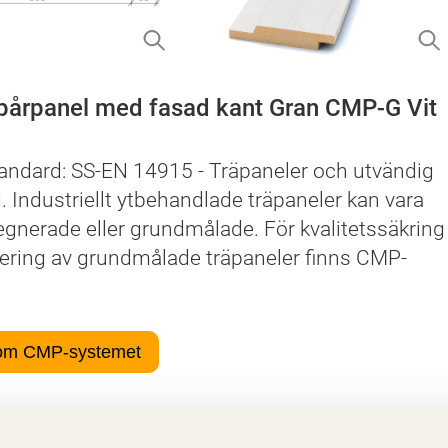
pårpanel med fasad kant Gran CMP-G Vit
andard: SS-EN 14915 - Träpaneler och utvändig
 Industriellt ytbehandlade träpaneler kan vara
egnerade eller grundmålade. För kvalitetssäkring
fiering av grundmålade träpaneler finns CMP-
om CMP-systemet
er