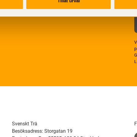
Tillåt urval
V
p
G
L
Svenskt Trä
F
Besöksadress: Storgatan 19