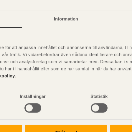
a egenskaper
+
Information
nskaper - Generiska
+
e för att anpassa innehållet och annonserna till användarna, tillh
vår trafik. Vi vidarebefordrar även sådana identifierare och anna
nnons- och analysföretag som vi samarbetar med. Dessa kan i sin
P
har tillhandahållit eller som de har samlat in när du har använ
är svensk sågverksnärings
i
kpolicy
.
t beskriva träprodukter och deras
Inställningar
Statistik