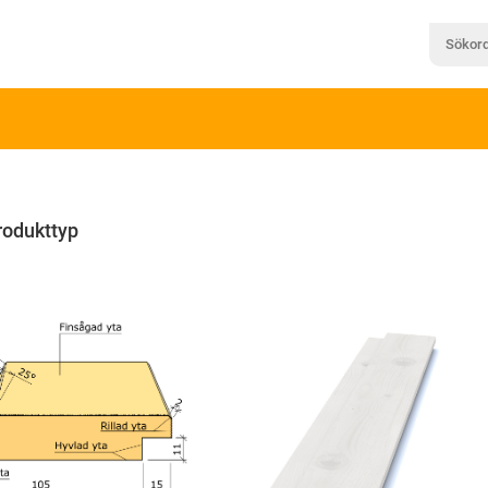
rodukttyp