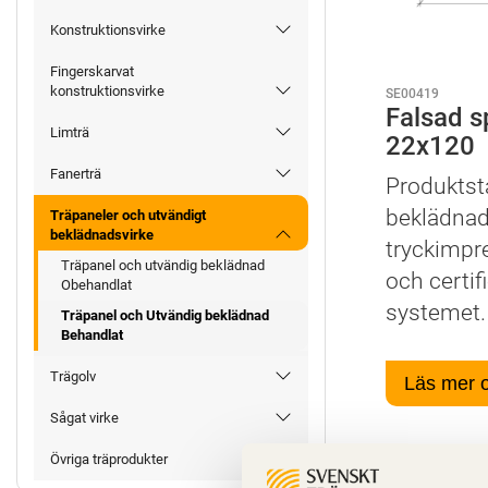
Konstruktionsvirke
Fingerskarvat
konstruktionsvirke
SE00419
Falsad s
Limträ
22x120
Fanerträ
Produktst
beklädnad.
Träpaneler och utvändigt
beklädnadsvirke
tryckimpr
Träpanel och utvändig beklädnad
och certi
Obehandlat
systemet.
Träpanel och Utvändig beklädnad
Behandlat
Trägolv
Läs mer 
Sågat virke
Övriga träprodukter
Egenskap