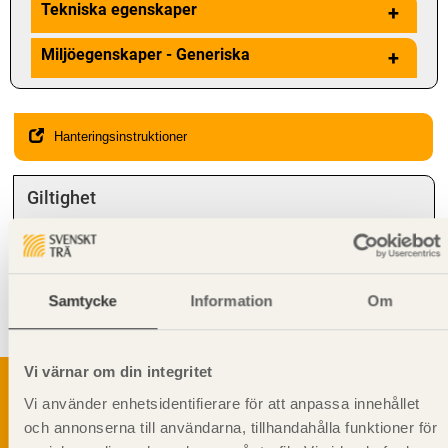
Tekniska egenskaper
+
Miljöegenskaper - Generiska
+
Hanteringsinstruktioner
Giltighet
Svenskt Trä-id:
SE00178
Gäller från och med:
2024-10-07
Samtycke
Information
Om
Kompletterande information
Stående montering rekommenderas
Vi värnar om din integritet
Vi använder enhetsidentifierare för att anpassa innehållet
och annonserna till användarna, tillhandahålla funktioner för
Svenskt Träs Produktkatalog är svensk