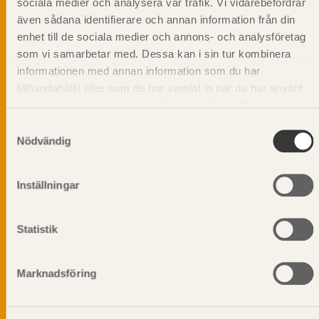
sociala medier och analysera vår trafik. Vi vidarebefordrar
sågverksnärings digitala produktkatalog för att
även sådana identifierare och annan information från din
beskriva träprodukter och deras unika
enhet till de sociala medier och annons- och analysföretag
egenskaper.
som vi samarbetar med. Dessa kan i sin tur kombinera
informationen med annan information som du har
Dela på
tillhandahållit eller som de har samlat in när du har använt
deras tjänster. Läs mer om vår
integritetspolicy
och
kakpolicy
.
Samtyckesval
Nödvändig
Prenumerera på Svenskt Träs
informationsutskick!
Inställningar
Statistik
Marknadsföring