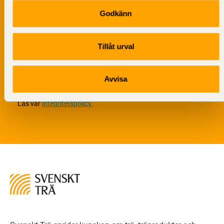
Godkänn
Tillåt urval
Vi värnar om personlig integritet vilket innebär att dina
Avvisa
personuppgifter alltid hanteras på ett ansvarsfullt sätt.
Genom att klicka på skicka lämnar du ditt samtycke.
Läs vår
integritetspolicy.