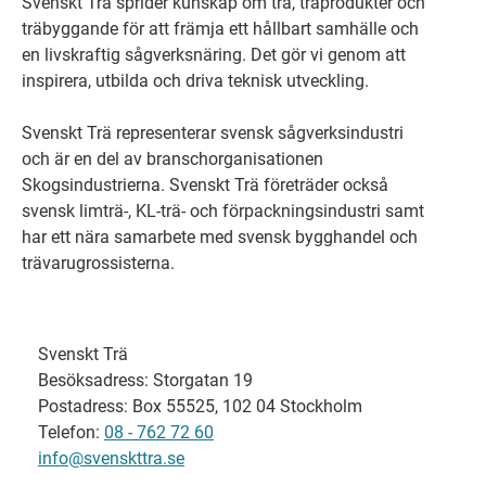
Svenskt Trä sprider kunskap om trä, träprodukter och
träbyggande för att främja ett hållbart samhälle och
en livskraftig sågverksnäring. Det gör vi genom att
inspirera, utbilda och driva teknisk utveckling.
Svenskt Trä representerar svensk sågverksindustri
och är en del av branschorganisationen
Skogsindustrierna. Svenskt Trä företräder också
svensk limträ-, KL-trä- och förpackningsindustri samt
har ett nära samarbete med svensk bygghandel och
trävarugrossisterna.
Svenskt Trä
Besöksadress: Storgatan 19
Postadress: Box 55525, 102 04 Stockholm
Telefon:
08 - 762 72 60
info@svenskttra.se