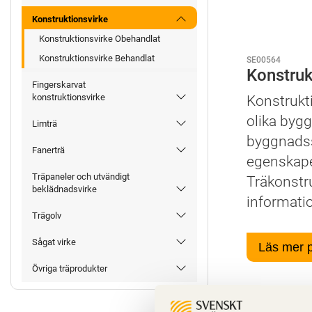
Konstruktionsvirke
Konstruktionsvirke Obehandlat
Konstruktionsvirke Behandlat
SE00564
Konstruk
Fingerskarvat
konstruktionsvirke
Konstrukti
olika byg
Limträ
byggnadss
Fanerträ
egenskape
Träpaneler och utvändigt
Träkonstru
beklädnadsvirke
informati
Trägolv
Sågat virke
Läs mer 
Övriga träprodukter
Egenskap