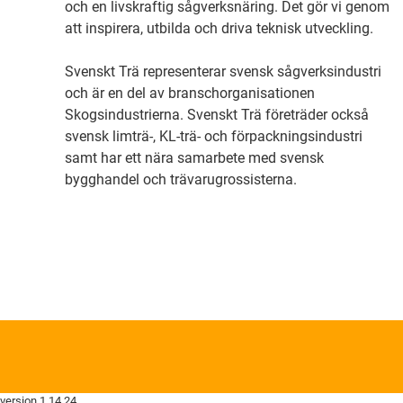
och en livskraftig sågverksnäring. Det gör vi genom
att inspirera, utbilda och driva teknisk utveckling.
Svenskt Trä representerar svensk sågverksindustri
och är en del av branschorganisationen
Skogsindustrierna. Svenskt Trä företräder också
svensk limträ-, KL-trä- och förpackningsindustri
samt har ett nära samarbete med svensk
bygghandel och trävarugrossisterna.
version 1.14.24