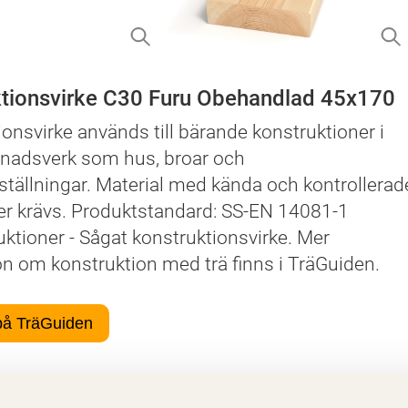
tionsvirke C30 Furu Obehandlad 45x170
onsvirke används till bärande konstruktioner i
gnadsverk som hus, broar och
tällningar. Material med kända och kontrollerad
r krävs. Produktstandard: SS-EN 14081-1
ktioner - Sågat konstruktionsvirke. Mer
on om konstruktion med trä finns i TräGuiden.
på TräGuiden
er