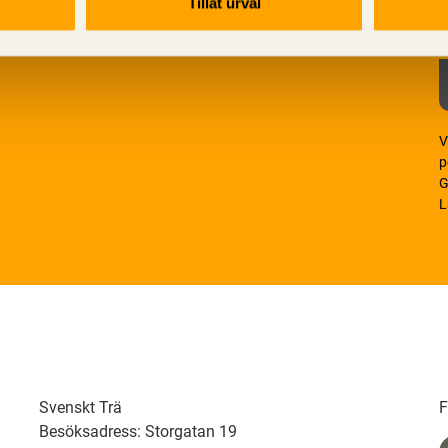
Tillåt urval
V
p
G
L
Svenskt Trä
F
Besöksadress: Storgatan 19