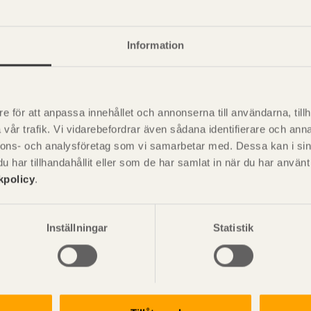
a egenskaper
+
Information
nskaper - Generiska
+
e för att anpassa innehållet och annonserna till användarna, tillh
vår trafik. Vi vidarebefordrar även sådana identifierare och anna
nnons- och analysföretag som vi samarbetar med. Dessa kan i sin
P
har tillhandahållit eller som de har samlat in när du har använ
är svensk sågverksnärings
i
kpolicy
.
t beskriva träprodukter och deras
Inställningar
Statistik