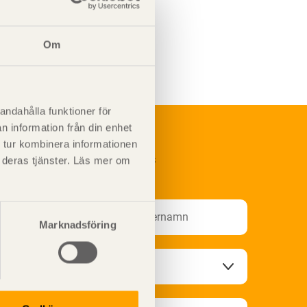
Om
andahålla funktioner för
n information från din enhet
 tur kombinera informationen
renumerera på Svenskt Träs
t deras tjänster. Läs mer om
nformationsutskick!
Marknadsföring