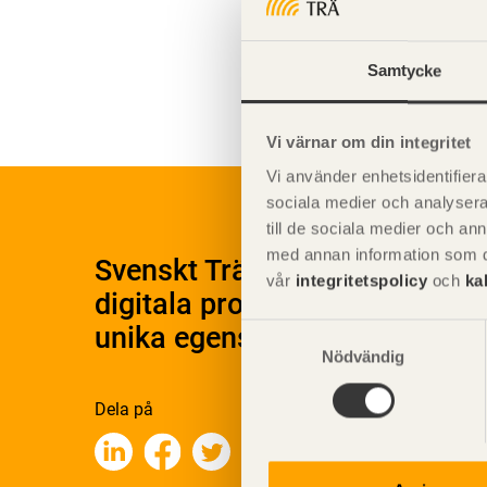
Teknisk
Samtycke
Miljöege
Vi värnar om din integritet
Vi använder enhetsidentifierar
sociala medier och analysera 
till de sociala medier och a
med annan information som du 
Svenskt Träs Produktkatalog 
vår
integritetspolicy
och
ka
digitala produktkatalog för at
unika egenskaper.
Samtyckesval
Nödvändig
Dela på