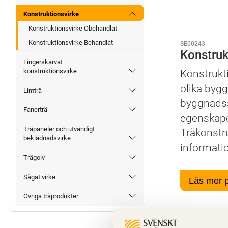
Konstruktionsvirke
Konstruktionsvirke Obehandlat
Konstruktionsvirke Behandlat
SE00243
Konstruk
Fingerskarvat
konstruktionsvirke
Konstrukti
olika byg
Limträ
byggnadss
Fanerträ
egenskape
Träpaneler och utvändigt
Träkonstru
beklädnadsvirke
informati
Trägolv
Sågat virke
Läs mer 
Övriga träprodukter
Egenskap