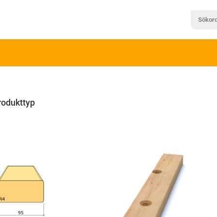
rodukttyp