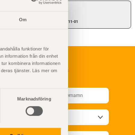
Giltighet
Svenskt Trä-id:
SE00243
Om
Gäller från och med:
2023-11-01
andahålla funktioner för
n information från din enhet
 tur kombinera informationen
renumerera på Svenskt Träs
t deras tjänster. Läs mer om
nformationsutskick!
Marknadsföring