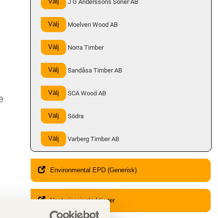
Välj
J G Anderssons Söner AB
Välj
Moelven Wood AB
Välj
Norra Timber
Välj
Sandåsa Timber AB
Välj
SCA Wood AB
e
Välj
Södra
Välj
Varberg Timber AB
Environmental EPD (Generisk)
Hanteringsinstruktioner