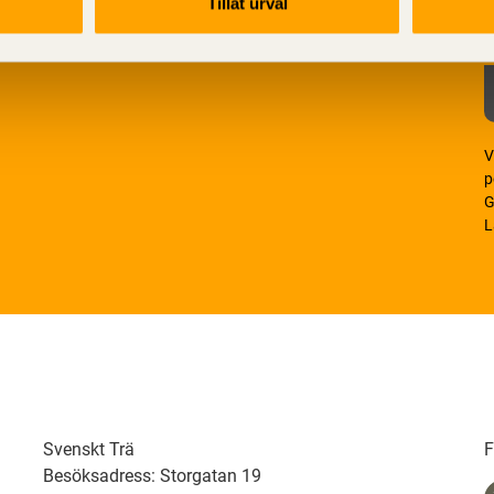
Tillåt urval
V
p
G
L
Svenskt Trä
F
Besöksadress: Storgatan 19