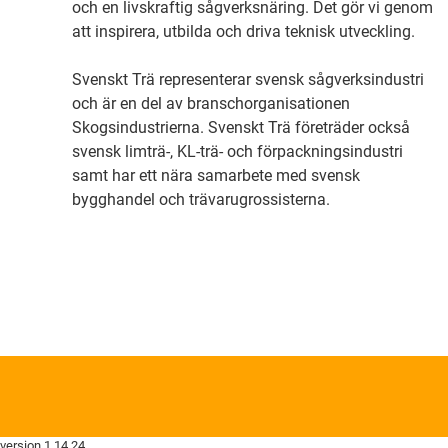
och en livskraftig sågverksnäring. Det gör vi genom
att inspirera, utbilda och driva teknisk utveckling.
Svenskt Trä representerar svensk sågverksindustri
och är en del av branschorganisationen
Skogsindustrierna. Svenskt Trä företräder också
svensk limträ-, KL-trä- och förpackningsindustri
samt har ett nära samarbete med svensk
bygghandel och trävarugrossisterna.
version 1.14.24