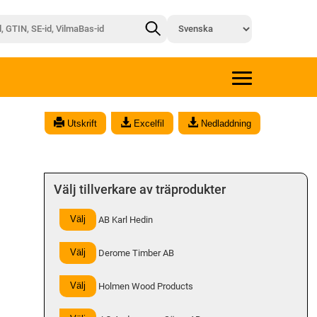
x
Utskrift
Excelfil
Nedladdning
Välj tillverkare av träprodukter
Välj
AB Karl Hedin
Välj
Derome Timber AB
Välj
Holmen Wood Products