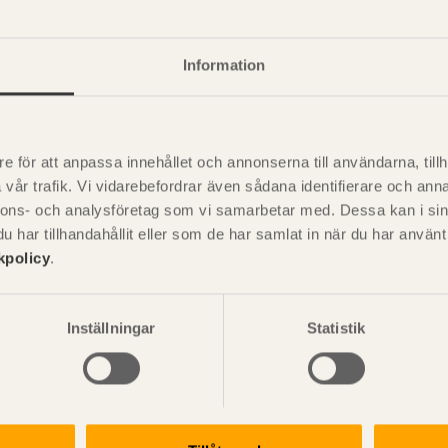
a egenskaper
+
Information
nskaper - Generiska
+
e för att anpassa innehållet och annonserna till användarna, tillh
vår trafik. Vi vidarebefordrar även sådana identifierare och anna
nnons- och analysföretag som vi samarbetar med. Dessa kan i sin
P
har tillhandahållit eller som de har samlat in när du har använ
är svensk sågverksnärings
i
kpolicy
.
t beskriva träprodukter och deras
Inställningar
Statistik