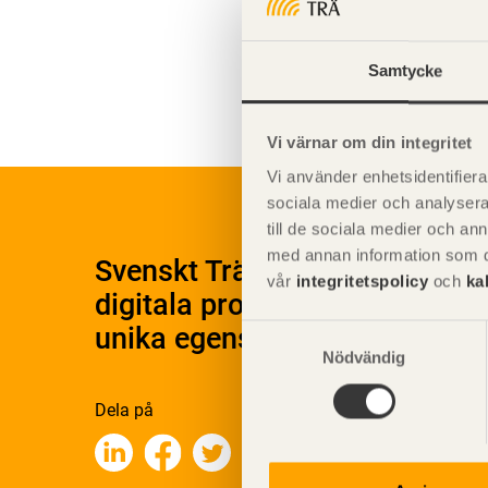
Teknisk
Samtycke
Miljöege
Vi värnar om din integritet
Vi använder enhetsidentifierar
sociala medier och analysera 
till de sociala medier och a
med annan information som du 
Svenskt Träs Produktkatalog 
vår
integritetspolicy
och
ka
digitala produktkatalog för at
unika egenskaper.
Samtyckesval
Nödvändig
Dela på