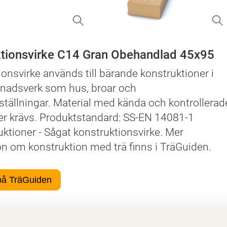
tionsvirke C14 Gran Obehandlad 45x95
onsvirke används till bärande konstruktioner i
gnadsverk som hus, broar och
tällningar. Material med kända och kontrollerad
r krävs. Produktstandard: SS-EN 14081-1
ktioner - Sågat konstruktionsvirke. Mer
on om konstruktion med trä finns i TräGuiden.
på TräGuiden
er