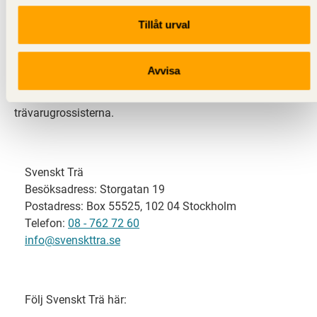
Tillåt urval
Svenskt Trä representerar svensk sågverksindustri
och är en del av branschorganisationen
Skogsindustrierna. Svenskt Trä företräder också
Avvisa
svensk limträ-, KL-trä- och förpackningsindustri samt
har ett nära samarbete med svensk bygghandel och
trävarugrossisterna.
Svenskt Trä
Besöksadress: Storgatan 19
Postadress: Box 55525, 102 04 Stockholm
Telefon:
08 - 762 72 60
info@svenskttra.se
Följ Svenskt Trä här: