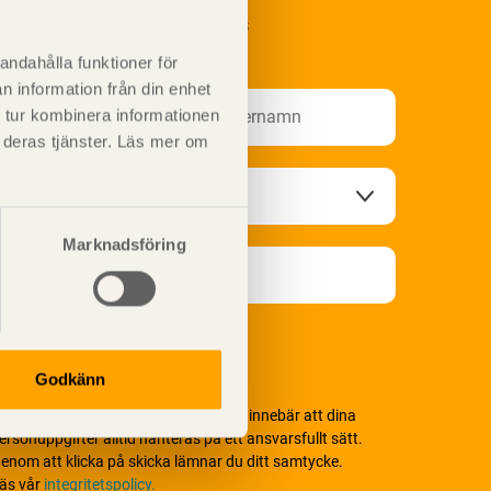
renumerera på Svenskt Träs
nformationsutskick!
andahålla funktioner för
n information från din enhet
 tur kombinera informationen
t deras tjänster. Läs mer om
Marknadsföring
Godkänn
i värnar om personlig integritet vilket innebär att dina
ersonuppgifter alltid hanteras på ett ansvarsfullt sätt.
enom att klicka på skicka lämnar du ditt samtycke.
äs vår
integritetspolicy.