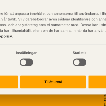
P
är svensk sågverksnärings
i
e för att anpassa innehållet och annonserna till användarna, tillh
t beskriva träprodukter och deras
vår trafik. Vi vidarebefordrar även sådana identifierare och anna
nnons- och analysföretag som vi samarbetar med. Dessa kan i sin
har tillhandahållit eller som de har samlat in när du har använ
kpolicy
.
Inställningar
Statistik
Tillåt urval
V
p
G
L