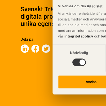
Vi värnar om din integritet
Svenskt Träs Produktkatalog 
Vi använder enhetsidentifierar
digitala produktkatalog för at
sociala medier och analysera 
unika egenskaper.
till de sociala medier och a
med annan information som du 
vår
integritetspolicy
och
ka
Dela på
Samtyckesval
Nödvändig
Avvisa