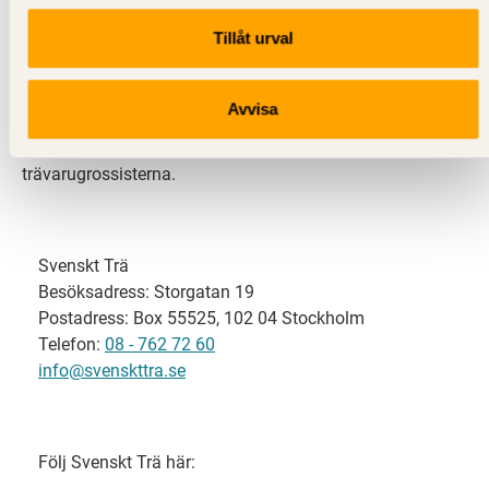
Tillåt urval
Svenskt Trä representerar svensk sågverksindustri
och är en del av branschorganisationen
Skogsindustrierna. Svenskt Trä företräder också
Avvisa
svensk limträ-, KL-trä- och förpackningsindustri samt
har ett nära samarbete med svensk bygghandel och
trävarugrossisterna.
Svenskt Trä
Besöksadress: Storgatan 19
Postadress: Box 55525, 102 04 Stockholm
Telefon:
08 - 762 72 60
info@svenskttra.se
Följ Svenskt Trä här: