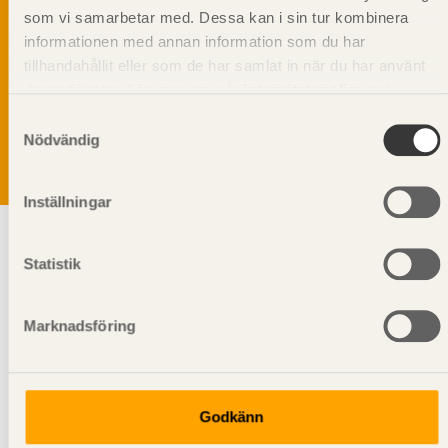
som vi samarbetar med. Dessa kan i sin tur kombinera
informationen med annan information som du har
Vi värnar om personlig integritet vilket innebär att dina
tillhandahållit eller som de har samlat in när du har använt
personuppgifter alltid hanteras på ett ansvarsfullt sätt.
deras tjänster. Läs mer om vår
integritetspolicy
och
Genom att klicka på skicka lämnar du ditt samtycke.
kakpolicy
.
Samtyckesval
Läs vår
integritetspolicy.
Nödvändig
Inställningar
Statistik
Marknadsföring
Svenskt Trä sprider kunskap om trä, träprodukter och
träbyggande för att främja ett hållbart samhälle och
en livskraftig sågverksnäring. Det gör vi genom att
Godkänn
inspirera, utbilda och driva teknisk utveckling.