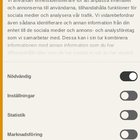
Vi använder enhetsidentifierare för att anpassa innehållet
och annonserna till användarna, tillhandahålla funktioner för
sociala medier och analysera vår trafik. Vi vidarebefordrar
även sådana identifierare och annan information från din
Svenskt Träs Produktkatalog är svensk
enhet till de sociala medier och annons- och analysföretag
sågverksnärings digitala produktkatalog för att
som vi samarbetar med. Dessa kan i sin tur kombinera
beskriva träprodukter och deras unika
informationen med annan information som du har
egenskaper.
tillhandahållit eller som de har samlat in när du har använt
deras tjänster. Läs mer om vår
integritetspolicy
och
Dela på
kakpolicy
.
Samtyckesval
Nödvändig
Inställningar
Prenumerera på Svenskt Träs
informationsutskick!
Statistik
Marknadsföring