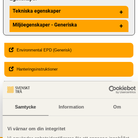
Tekniska egenskaper
+
Miljöegenskaper - Generiska
+
Environmental EPD (Generisk)
Hanteringsinstruktioner
Giltighet
Svenskt Trä-id:
SE00015
Gäller från och med:
2024-01-22
Samtycke
Information
Om
Kompletterande information
Vi värnar om din integritet
Får
inte
användas i
bärande
konstruktion.