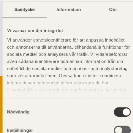
Samtycke
Information
Om
Environmental EPD (Generisk)
Vi värnar om din integritet
Hanteringsinstruktioner
Vi använder enhetsidentifierare för att anpassa innehållet
och annonserna till användarna, tillhandahålla funktioner för
Giltighet
sociala medier och analysera vår trafik. Vi vidarebefordrar
Svenskt Trä-id:
SE00317
även sådana identifierare och annan information från din
Gäller från och med:
2024-09-16
enhet till de sociala medier och annons- och analysföretag
som vi samarbetar med. Dessa kan i sin tur kombinera
informationen med annan information som du har
tillhandahållit eller som de har samlat in när du har använt
deras tjänster. Läs mer om vår
integritetspolicy
och
Svenskt Träs Produktkatalog är svensk
kakpolicy
.
Samtyckesval
sågverksnärings digitala produktkatalog för att
Nödvändig
beskriva träprodukter och deras unika
egenskaper.
Inställningar