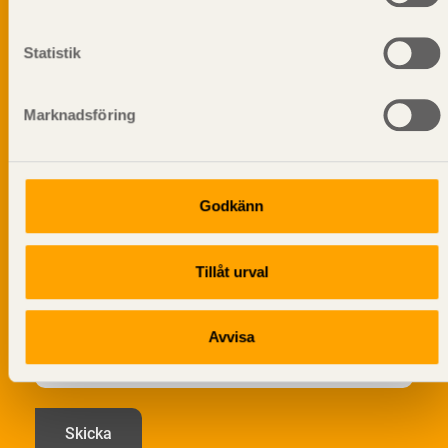
Dela på
Statistik
Marknadsföring
Prenumerera på Svenskt Träs
informationsutskick!
Godkänn
Tillåt urval
Avvisa