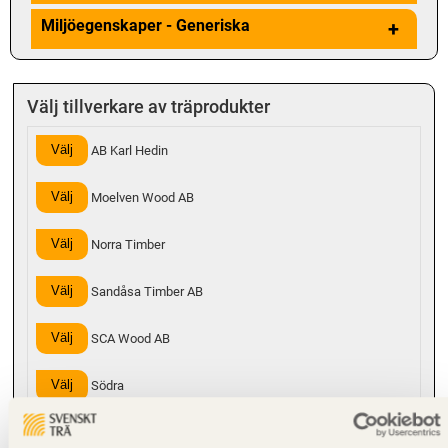
Miljöegenskaper - Generiska
+
Välj tillverkare av träprodukter
Välj
AB Karl Hedin
Välj
Moelven Wood AB
Välj
Norra Timber
Välj
Sandåsa Timber AB
Välj
SCA Wood AB
Välj
Södra
Välj
Valbo Trä