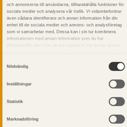
och annonserna till användarna, tillhandahålla funktioner för
sociala medier och analysera vår trafik. Vi vidarebefordrar
även sådana identifierare och annan information från din
Svenskt Träs Produktkatalog är svensk
sågverksnärings digitala produktkatalog för att
enhet till de sociala medier och annons- och analysföretag
beskriva träprodukter och deras unika
som vi samarbetar med. Dessa kan i sin tur kombinera
egenskaper.
informationen med annan information som du har
tillhandahållit eller som de har samlat in när du har använt
deras tjänster. Läs mer om vår
integritetspolicy
och
Dela på
kakpolicy
.
Samtyckesval
Nödvändig
Inställningar
Prenumerera på Svenskt Träs
informationsutskick!
Statistik
Marknadsföring