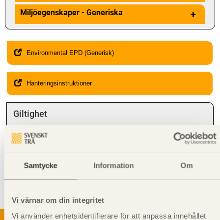
Miljöegenskaper - Generiska
+
Environmental EPD (Generisk)
Hanteringsinstruktioner
Giltighet
Svenskt Trä-id:
SE00363
Gäller från och med:
2024-08-12
Kompletterande information
Samtycke
Information
Om
Syftet med rillning av underlagsspont är att motverka missfärgning
och mikrobiell tillväxt. När till exempel underlagsspont används som
undergolv i bjälklag.
Vi värnar om din integritet
Vi använder enhetsidentifierare för att anpassa innehållet