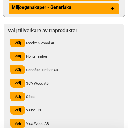
Miljöegenskaper - Generiska
+
Välj tillverkare av träprodukter
Välj
Moelven Wood AB
Välj
Norra Timber
Välj
Sandåsa Timber AB
Välj
SCA Wood AB
Välj
Södra
Välj
Valbo Trä
Välj
Vida Wood AB