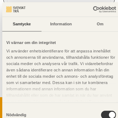
Environmental EPD (Generisk)
Samtycke
Information
Om
Hanteringsinstruktioner
Vi värnar om din integritet
Giltighet
Vi använder enhetsidentifierare för att anpassa innehållet
Svenskt Trä-id:
SE00358
och annonserna till användarna, tillhandahålla funktioner för
Gäller från och med:
2024-08-12
sociala medier och analysera vår trafik. Vi vidarebefordrar
även sådana identifierare och annan information från din
Kompletterande information
enhet till de sociala medier och annons- och analysföretag
Syftet med rillning av underlagsspont är att motverka missfärgning
som vi samarbetar med. Dessa kan i sin tur kombinera
och mikrobiell tillväxt. När till exempel underlagsspont används som
informationen med annan information som du har
undergolv i bjälklag.
tillhandahållit eller som de har samlat in när du har använt
deras tjänster. Läs mer om vår
integritetspolicy
och
kakpolicy
.
Samtyckesval
Nödvändig