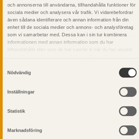
och annonserna till användarna, tillhandahålla funktioner för
sociala medier och analysera vår trafik. Vi vidarebefordrar
även sådana identifierare och annan information från din
Svenskt Träs Produktkatalog är svensk
sågverksnärings digitala produktkatalog för att
enhet till de sociala medier och annons- och analysföretag
beskriva träprodukter och deras unika
som vi samarbetar med. Dessa kan i sin tur kombinera
egenskaper.
informationen med annan information som du har
tillhandahållit eller som de har samlat in när du har använt
deras tjänster. Läs mer om vår
integritetspolicy
och
Dela på
kakpolicy
.
Samtyckesval
Nödvändig
Inställningar
Prenumerera på Svenskt Träs
informationsutskick!
Statistik
Marknadsföring