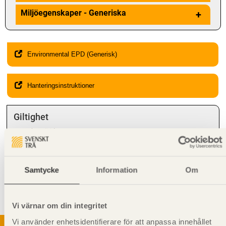
Miljöegenskaper - Generiska
+
Environmental EPD (Generisk)
Hanteringsinstruktioner
Giltighet
Svenskt Trä-id:
SE00351
Gäller från och med:
2024-08-12
Kompletterande information
Samtycke
Information
Om
Syftet med rillning av underlagsspont är att motverka missfärgning
och mikrobiell tillväxt. När till exempel underlagsspont används som
undergolv i bjälklag.
Vi värnar om din integritet
Vi använder enhetsidentifierare för att anpassa innehållet