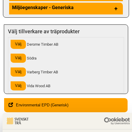
Miljöegenskaper - Generiska
+
Välj tillverkare av träprodukter
Välj
Derome Timber AB
Välj
Södra
Välj
Varberg Timber AB
Välj
Vida Wood AB
Environmental EPD (Generisk)
Hanteringsinstruktioner