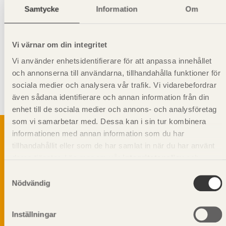
Samtycke
Information
Om
Giltighet
Svenskt Trä-id:
SE00349
Gäller från och med:
2024-08-12
Vi värnar om din integritet
Vi använder enhetsidentifierare för att anpassa innehållet
Kompletterande information
och annonserna till användarna, tillhandahålla funktioner för
Syftet med rillning av underlagsspont är att motverka missfärgning
sociala medier och analysera vår trafik. Vi vidarebefordrar
och mikrobiell tillväxt. När till exempel underlagsspont används som
även sådana identifierare och annan information från din
undergolv i bjälklag.
enhet till de sociala medier och annons- och analysföretag
som vi samarbetar med. Dessa kan i sin tur kombinera
informationen med annan information som du har
tillhandahållit eller som de har samlat in när du har använt
deras tjänster. Läs mer om vår
integritetspolicy
och
Svenskt Träs Produktkatalog är svensk
sågverksnärings digitala produktkatalog för att
kakpolicy
.
Samtyckesval
beskriva träprodukter och deras unika
Nödvändig
egenskaper.
Inställningar
Dela på