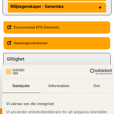
Miljöegenskaper - Generiska
+
Environmental EPD (Generisk)
Hanteringsinstruktioner
Giltighet
Svenskt Trä-id:
SE00351
Gäller från och med:
2024-08-12
Kompletterande information
Samtycke
Information
Om
Syftet med rillning av underlagsspont är att motverka missfärgning
och mikrobiell tillväxt. När till exempel underlagsspont används som
undergolv i bjälklag.
Vi värnar om din integritet
Vi använder enhetsidentifierare för att anpassa innehållet