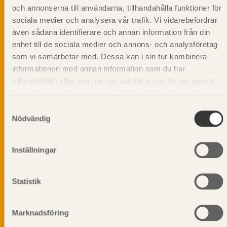
och annonserna till användarna, tillhandahålla funktioner för
sociala medier och analysera vår trafik. Vi vidarebefordrar
även sådana identifierare och annan information från din
Svenskt Träs Produktkatalog är svensk
sågverksnärings digitala produktkatalog för att
enhet till de sociala medier och annons- och analysföretag
beskriva träprodukter och deras unika
som vi samarbetar med. Dessa kan i sin tur kombinera
egenskaper.
informationen med annan information som du har
tillhandahållit eller som de har samlat in när du har använt
deras tjänster. Läs mer om vår
integritetspolicy
och
Dela på
kakpolicy
.
Samtyckesval
Nödvändig
Inställningar
Prenumerera på Svenskt Träs
informationsutskick!
Statistik
Marknadsföring