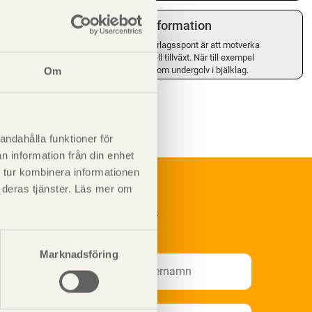
Kompletterande information
Syftet med rillning av underlagsspont är att motverka
missfärgning och mikrobiell tillväxt. När till exempel
underlagsspont används som undergolv i bjälklag.
Om
andahålla funktioner för
n information från din enhet
 tur kombinera informationen
t deras tjänster. Läs mer om
renumerera på Svenskt Träs
nformationsutskick!
Marknadsföring