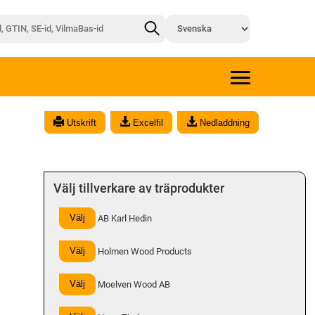
x
Utskrift
Excelfil
Nedladdning
Välj tillverkare av träprodukter
Välj
AB Karl Hedin
Välj
Holmen Wood Products
Välj
Moelven Wood AB