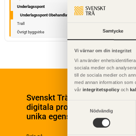
Underlagsspont
Underlagsspont Obehandlat
Trall
Samtycke
Övrigt byggvirke
Vi värnar om din integritet
Vi använder enhetsidentifierar
sociala medier och analysera 
till de sociala medier och a
med annan information som du 
vår
integritetspolicy
och
ka
Svenskt Träs Produktkatalog 
Samtyckesval
digitala produktkatalog för at
Nödvändig
unika egenskaper.