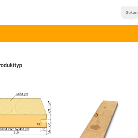
rodukttyp