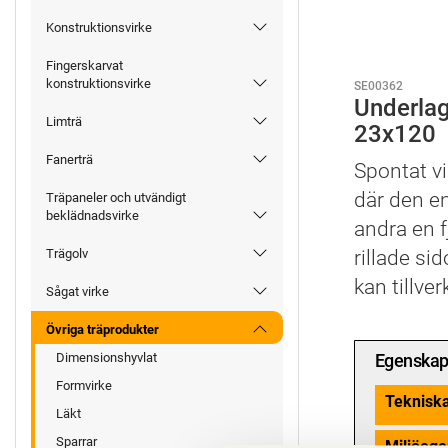
Konstruktionsvirke
Fingerskarvat
konstruktionsvirke
SE00362
Underla
Limträ
23x120
Fanerträ
Spontat vi
där den en
Träpaneler och utvändigt
beklädnadsvirke
andra en f
rillade si
Trägolv
kan tillve
Sågat virke
Övriga träprodukter
Egenskap
Dimensionshyvlat
Formvirke
Teknisk
Läkt
Sparrar
Miljöege