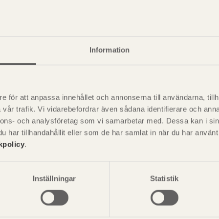
+
Information
e för att anpassa innehållet och annonserna till användarna, tillh
vår trafik. Vi vidarebefordrar även sådana identifierare och anna
nnons- och analysföretag som vi samarbetar med. Dessa kan i sin
har tillhandahållit eller som de har samlat in när du har använ
kpolicy
.
P
är svensk sågverksnärings
i
t beskriva träprodukter och deras
Inställningar
Statistik