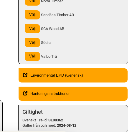
Välj
Norra Timber
Välj
Sandåsa Timber AB
Välj
SCA Wood AB
Välj
Södra
Välj
Valbo Trä
Environmental EPD (Generisk)
.
Hanteringsinstruktioner
Giltighet
Svenskt Trä-id:
SE00362
Gäller från och med:
2024-08-12