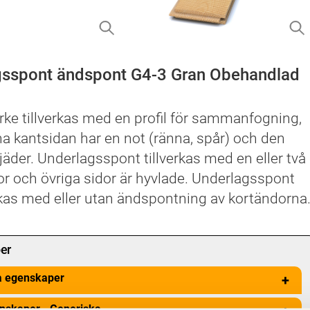
gsspont ändspont G4-3 Gran Obehandlad
rke tillverkas med en profil för sammanfogning,
a kantsidan har en not (ränna, spår) och den
jäder. Underlagsspont tillverkas med en eller två
dor och övriga sidor är hyvlade. Underlagsspont
rkas med eller utan ändspontning av kortändorna
er
a egenskaper
+
nskaper - Generiska