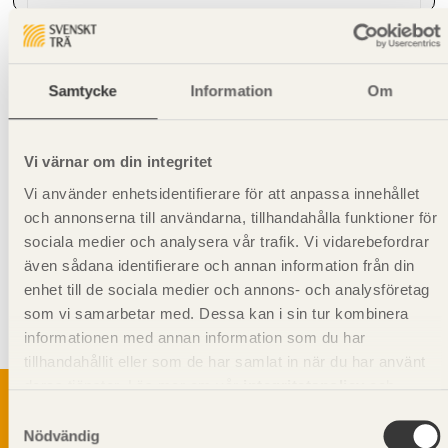
Environmental EPD (Generisk)
Samtycke
Information
Om
Hanteringsinstruktioner
Vi värnar om din integritet
Giltighet
Vi använder enhetsidentifierare för att anpassa innehållet
Svenskt Trä-id:
SE00358
och annonserna till användarna, tillhandahålla funktioner för
Gäller från och med:
2024-08-12
sociala medier och analysera vår trafik. Vi vidarebefordrar
även sådana identifierare och annan information från din
Kompletterande information
enhet till de sociala medier och annons- och analysföretag
Syftet med rillning av underlagsspont är att motverka missfärgning
som vi samarbetar med. Dessa kan i sin tur kombinera
och mikrobiell tillväxt. När till exempel underlagsspont används som
informationen med annan information som du har
undergolv i bjälklag.
tillhandahållit eller som de har samlat in när du har använt
deras tjänster. Läs mer om vår
integritetspolicy
och
kakpolicy
.
Samtyckesval
Nödvändig