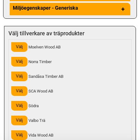
Miljöegenskaper - Generiska
+
Välj tillverkare av träprodukter
Välj
Moelven Wood AB
Välj
Norra Timber
Välj
Sandåsa Timber AB
Välj
SCA Wood AB
Välj
Södra
Välj
Valbo Trä
Välj
Vida Wood AB