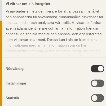
Vi värnar om din integritet
Syftet med rillning av underlagsspont är att motverka missfärgning
och mikrobiell tillväxt. När till exempel underlagsspont används som
Vi använder enhetsidentifierare för att anpassa innehållet
undergolv i bjälklag.
och annonserna till användarna, tillhandahålla funktioner för
sociala medier och analysera vår trafik. Vi vidarebefordrar
även sådana identifierare och annan information från din
enhet till de sociala medier och annons- och analysföretag
som vi samarbetar med. Dessa kan i sin tur kombinera
Svenskt Träs Produktkatalog är svensk
informationen med annan information som du har
sågverksnärings digitala produktkatalog för att
beskriva träprodukter och deras unika
tillhandahållit eller som de har samlat in när du har använt
egenskaper.
deras tjänster. Läs mer om vår
integritetspolicy
och
kakpolicy
.
Samtyckesval
Nödvändig
Dela på
Inställningar
Prenumerera på Svenskt Träs
Statistik
informationsutskick!