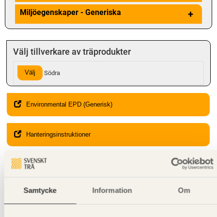
Miljöegenskaper - Generiska
+
Välj tillverkare av träprodukter
Välj
Södra
Environmental EPD (Generisk)
Hanteringsinstruktioner
Giltighet
Svenskt Trä-id:
SE00350
Gäller från och med:
2024-08-12
Samtycke
Information
Om
Kompletterande information