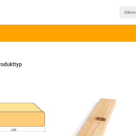
rodukttyp