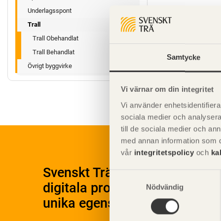
Underlagsspont
Trall
Trall Obehandlat
Trall Behandlat
Samtycke
Övrigt byggvirke
Vi värnar om din integritet
Vi använder enhetsidentifierar
sociala medier och analysera 
till de sociala medier och a
med annan information som du 
vår
integritetspolicy
och
ka
Svenskt Träs Produktkatalog 
Samtyckesval
digitala produktkatalog för at
Nödvändig
unika egenskaper.