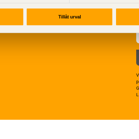
Tillåt urval
V
p
G
L