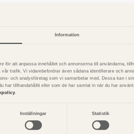
Information
e för att anpassa innehållet och annonserna till användarna, tillh
vår trafik. Vi vidarebefordrar även sådana identifierare och anna
nnons- och analysföretag som vi samarbetar med. Dessa kan i sin
har tillhandahållit eller som de har samlat in när du har använ
kpolicy
.
P
är svensk sågverksnärings
i
t beskriva träprodukter och deras
Inställningar
Statistik