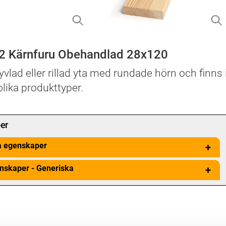
-2 Kärnfuru Obehandlad 28x120
hyvlad eller rillad yta med rundade hörn och finns 
 olika produkttyper.
er
a egenskaper
+
nskaper - Generiska
+