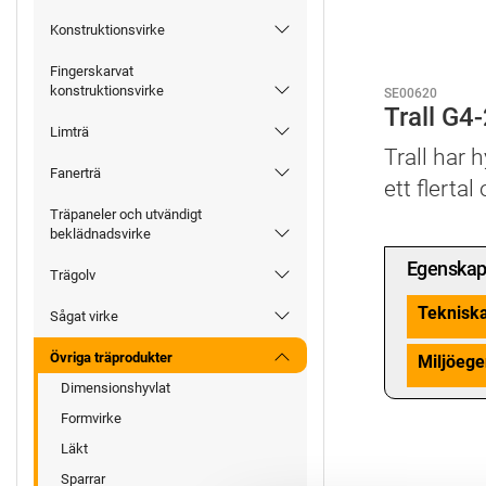
Konstruktionsvirke
Fingerskarvat
konstruktionsvirke
SE00620
Trall G4
Limträ
Trall har 
Fanerträ
ett flertal
Träpaneler och utvändigt
beklädnadsvirke
Egenskap
Trägolv
Teknisk
Sågat virke
Övriga träprodukter
Miljöege
Dimensionshyvlat
Formvirke
Läkt
Sparrar