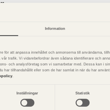
er
a egenskaper
+
nskaper - Generiska
+
Information
e för att anpassa innehållet och annonserna till användarna, tillh
vår trafik. Vi vidarebefordrar även sådana identifierare och anna
nnons- och analysföretag som vi samarbetar med. Dessa kan i sin
har tillhandahållit eller som de har samlat in när du har använ
kpolicy
.
P
är svensk sågverksnärings
i
t beskriva träprodukter och deras
Inställningar
Statistik