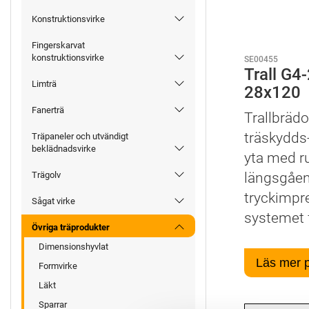
Konstruktionsvirke
Fingerskarvat
konstruktionsvirke
SE00455
Trall G4
Limträ
28x120
Fanerträ
Trallbrädo
träskydds-
Träpaneler och utvändigt
beklädnadsvirke
yta med ru
längsgåen
Trägolv
tryckimpr
Sågat virke
systemet f
Övriga träprodukter
Dimensionshyvlat
Läs mer 
Formvirke
Läkt
Sparrar