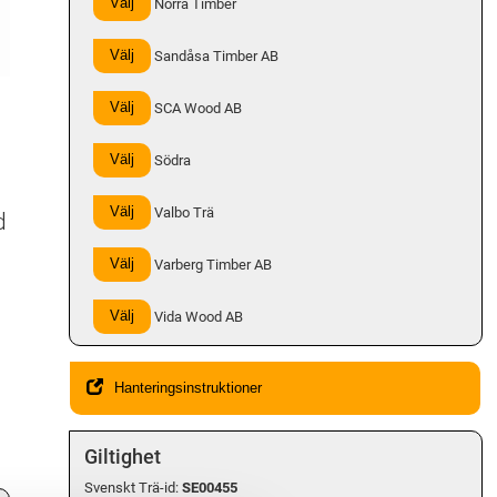
Välj
Norra Timber
Välj
Sandåsa Timber AB
Välj
SCA Wood AB
Välj
Södra
Välj
Valbo Trä
d
Välj
Varberg Timber AB
Välj
Vida Wood AB
Hanteringsinstruktioner
Giltighet
Svenskt Trä-id:
SE00455