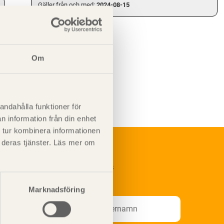
Gäller från och med:
2024-08-15
Om
andahålla funktioner för
n information från din enhet
 tur kombinera informationen
t deras tjänster. Läs mer om
renumerera på Svenskt Träs
nformationsutskick!
Marknadsföring