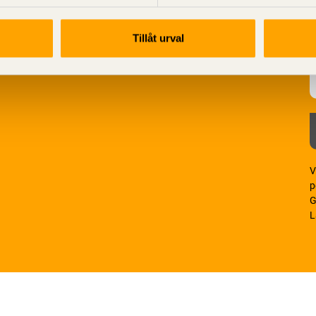
Tillåt urval
V
p
G
L