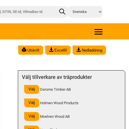
x
Utskrift
Excelfil
Nedladdning
Välj tillverkare av träprodukter
Välj
Derome Timber AB
Välj
Holmen Wood Products
Välj
Moelven Wood AB