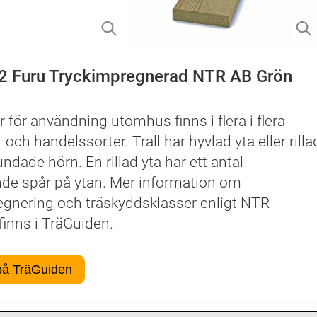
-2 Furu Tryckimpregnerad NTR AB Grön
r för användning utomhus finns i flera i flera
 och handelssorter. Trall har hyvlad yta eller rilla
ndade hörn. En rillad yta har ett antal
de spår på ytan. Mer information om
egnering och träskyddsklasser enligt NTR
inns i TräGuiden.
på TräGuiden