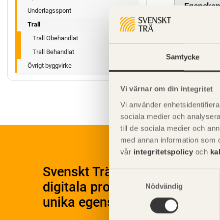
Egenskap
Underlagsspont
Trall
Teknisk
Trall Obehandlat
Miljöege
Trall Behandlat
Samtycke
Övrigt byggvirke
Vi värnar om din integritet
Vi använder enhetsidentifierar
sociala medier och analysera 
till de sociala medier och a
med annan information som du 
vår
integritetspolicy
och
ka
Svenskt Träs Produktkatalog 
Samtyckesval
digitala produktkatalog för at
Nödvändig
unika egenskaper.