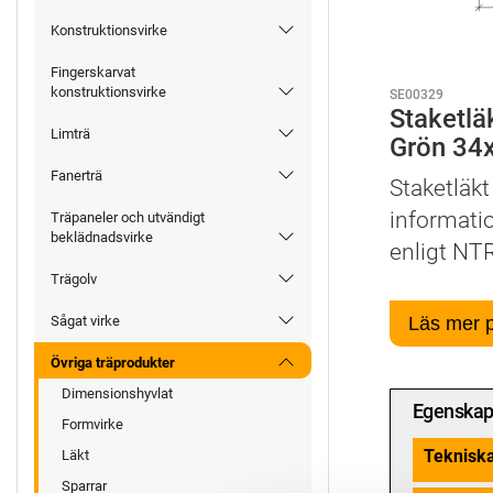
Konstruktionsvirke
Fingerskarvat
konstruktionsvirke
SE00329
Staketlä
Limträ
Grön 34
Fanerträ
Staketläkt
informati
Träpaneler och utvändigt
beklädnadsvirke
enligt NTR
Trägolv
Läs mer 
Sågat virke
Övriga träprodukter
Dimensionshyvlat
Egenskap
Formvirke
Teknisk
Läkt
Sparrar