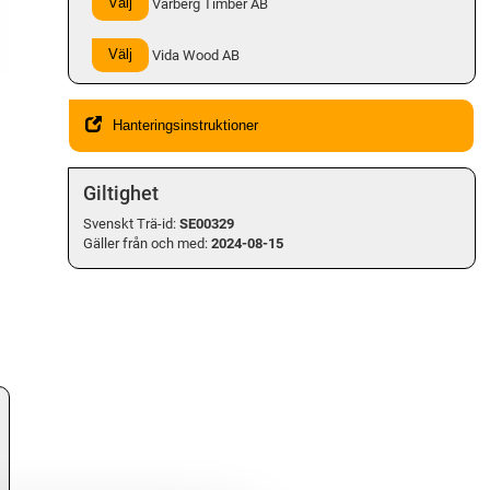
Välj
Varberg Timber AB
Välj
Vida Wood AB
Hanteringsinstruktioner
Giltighet
Svenskt Trä-id:
SE00329
Gäller från och med:
2024-08-15