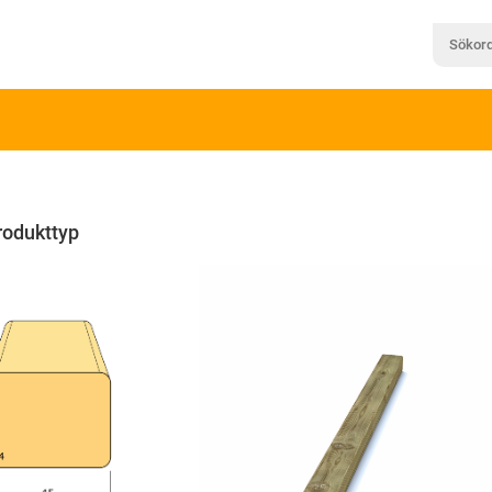
rodukttyp