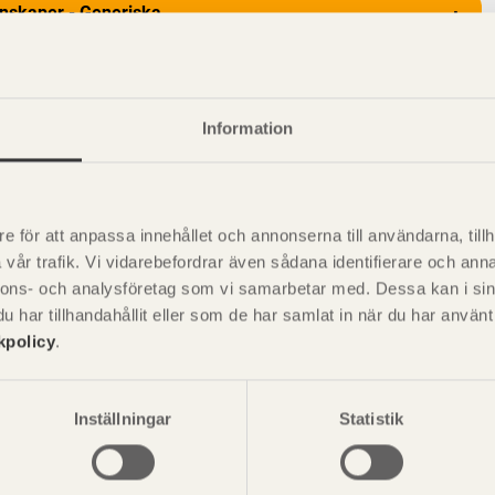
nskaper - Generiska
+
Information
e för att anpassa innehållet och annonserna till användarna, tillh
vår trafik. Vi vidarebefordrar även sådana identifierare och anna
nnons- och analysföretag som vi samarbetar med. Dessa kan i sin
har tillhandahållit eller som de har samlat in när du har använ
kpolicy
.
P
är svensk sågverksnärings
i
t beskriva träprodukter och deras
Inställningar
Statistik