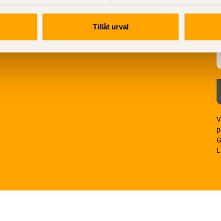
Tillåt urval
V
p
G
L