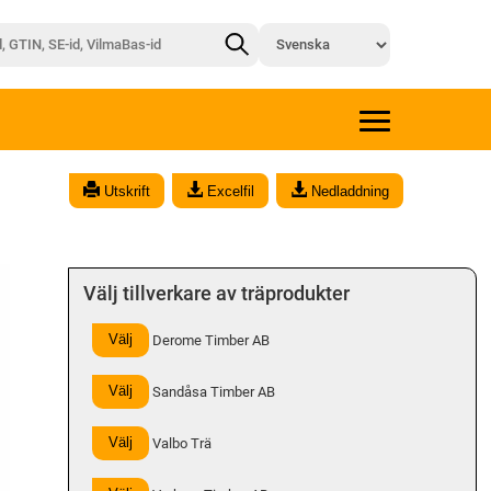
x
Utskrift
Excelfil
Nedladdning
Välj tillverkare av träprodukter
Välj
Derome Timber AB
Välj
Sandåsa Timber AB
Välj
Valbo Trä