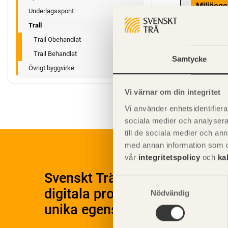
Miljöege
Underlagsspont
Trall
Trall Obehandlat
Trall Behandlat
Samtycke
Övrigt byggvirke
Vi värnar om din integritet
Vi använder enhetsidentifierar
sociala medier och analysera 
till de sociala medier och a
med annan information som du 
vår
integritetspolicy
och
ka
Svenskt Träs Produktkatalog 
Samtyckesval
digitala produktkatalog för at
Nödvändig
unika egenskaper.