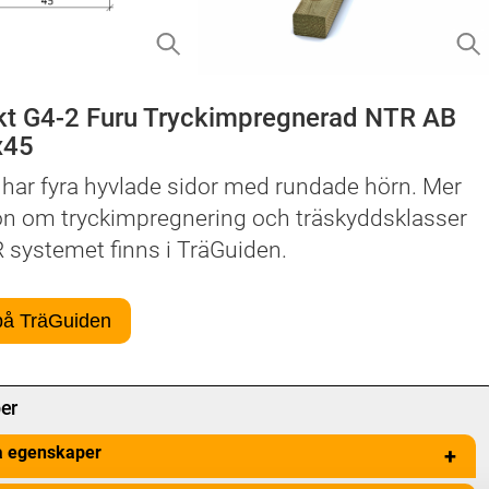
kt G4-2 Furu Tryckimpregnerad NTR AB
x45
 har fyra hyvlade sidor med rundade hörn. Mer
on om tryckimpregnering och träskyddsklasser
 systemet finns i TräGuiden.
på TräGuiden
er
a egenskaper
+