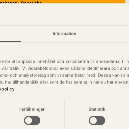
nskaper - Generiska
+
Information
e för att anpassa innehållet och annonserna till användarna, tillh
vår trafik. Vi vidarebefordrar även sådana identifierare och anna
nnons- och analysföretag som vi samarbetar med. Dessa kan i sin
har tillhandahållit eller som de har samlat in när du har använ
kpolicy
.
P
är svensk sågverksnärings
i
t beskriva träprodukter och deras
Inställningar
Statistik