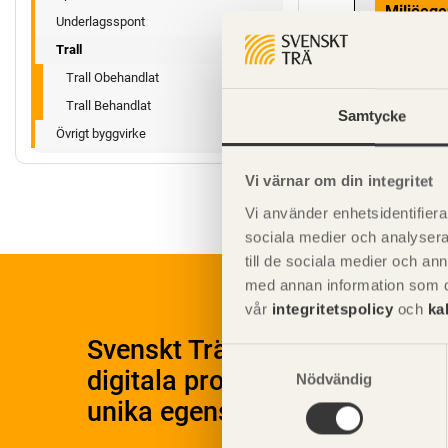
Miljöege
Underlagsspont
Trall
Trall Obehandlat
Trall Behandlat
Samtycke
Övrigt byggvirke
Vi värnar om din integritet
Vi använder enhetsidentifierar
sociala medier och analysera 
till de sociala medier och a
med annan information som du 
vår
integritetspolicy
och
ka
Svenskt Träs Produktkatalog 
Samtyckesval
digitala produktkatalog för at
Nödvändig
unika egenskaper.