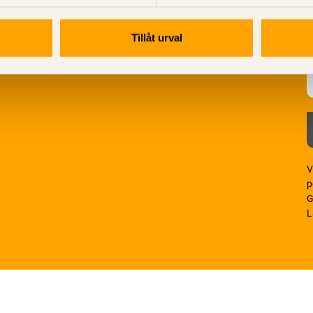
Tillåt urval
V
p
G
L