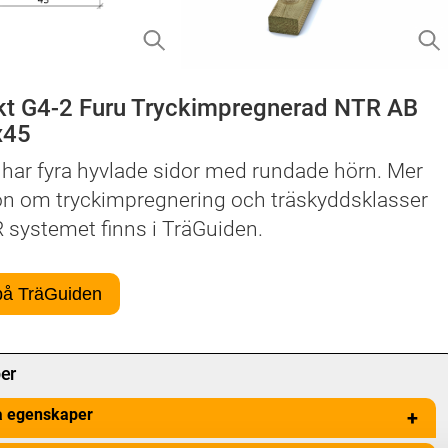
kt G4-2 Furu Tryckimpregnerad NTR AB
x45
 har fyra hyvlade sidor med rundade hörn. Mer
on om tryckimpregnering och träskyddsklasser
 systemet finns i TräGuiden.
på TräGuiden
er
a egenskaper
+