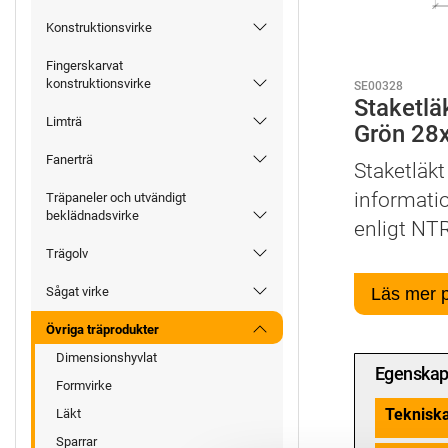
Konstruktionsvirke
Fingerskarvat
konstruktionsvirke
SE00328
Staketlä
Limträ
Grön 28
Fanerträ
Staketläkt
informati
Träpaneler och utvändigt
beklädnadsvirke
enligt NTR
Trägolv
Läs mer 
Sågat virke
Övriga träprodukter
Dimensionshyvlat
Egenskap
Formvirke
Teknisk
Läkt
Sparrar