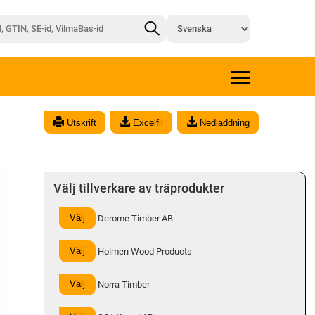
x
Utskrift
Excelfil
Nedladdning
Välj tillverkare av träprodukter
Välj
Derome Timber AB
Välj
Holmen Wood Products
Välj
Norra Timber