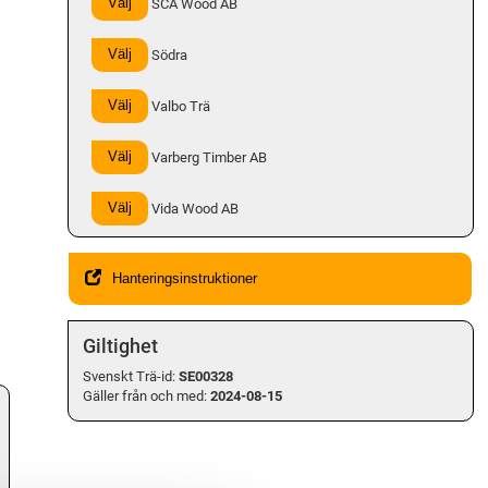
Välj
SCA Wood AB
Välj
Södra
Välj
Valbo Trä
Välj
Varberg Timber AB
Välj
Vida Wood AB
Hanteringsinstruktioner
Giltighet
Svenskt Trä-id:
SE00328
Gäller från och med:
2024-08-15