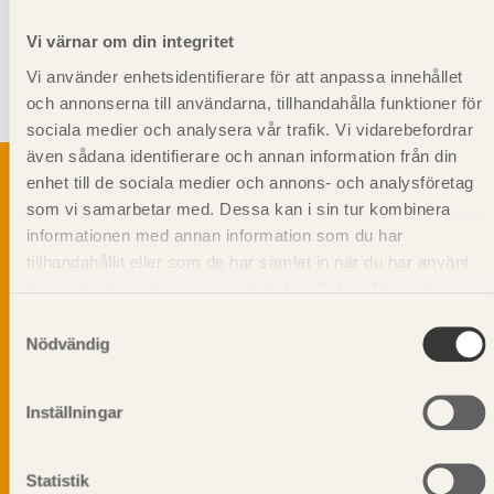
Vi värnar om din integritet
Giltighet
Vi använder enhetsidentifierare för att anpassa innehållet
Svenskt Trä-id:
SE00451
och annonserna till användarna, tillhandahålla funktioner för
Gäller från och med:
2024-08-15
sociala medier och analysera vår trafik. Vi vidarebefordrar
även sådana identifierare och annan information från din
enhet till de sociala medier och annons- och analysföretag
som vi samarbetar med. Dessa kan i sin tur kombinera
informationen med annan information som du har
Svenskt Träs Produktkatalog är svensk
tillhandahållit eller som de har samlat in när du har använt
sågverksnärings digitala produktkatalog för att
beskriva träprodukter och deras unika
deras tjänster. Läs mer om vår
integritetspolicy
och
egenskaper.
kakpolicy
.
Samtyckesval
Nödvändig
Dela på
Inställningar
Statistik