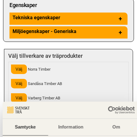
Egenskaper
Tekniska egenskaper
+
Miljöegenskaper - Generiska
+
Välj tillverkare av träprodukter
Välj
Norra Timber
Välj
Sandåsa Timber AB
Välj
Varberg Timber AB
Välj
Vida Wood AB
Samtycke
Information
Om
Hanteringsinstruktioner