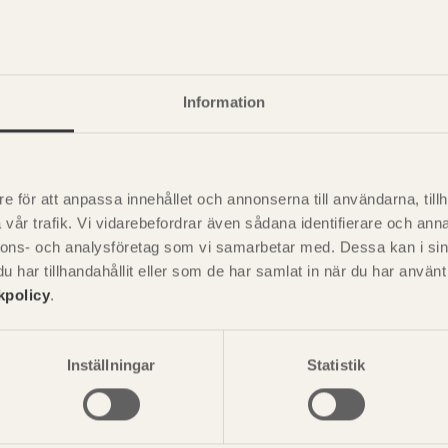
Information
e för att anpassa innehållet och annonserna till användarna, tillh
vår trafik. Vi vidarebefordrar även sådana identifierare och anna
nnons- och analysföretag som vi samarbetar med. Dessa kan i sin
har tillhandahållit eller som de har samlat in när du har använ
kpolicy
.
P
är svensk sågverksnärings
i
t beskriva träprodukter och deras
Inställningar
Statistik