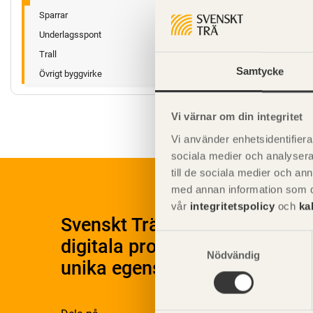
Sparrar
Underlagsspont
Trall
Samtycke
Övrigt byggvirke
Vi värnar om din integritet
Vi använder enhetsidentifierar
sociala medier och analysera 
till de sociala medier och a
med annan information som du 
vår
integritetspolicy
och
ka
Svenskt Träs Produktkatalog 
Samtyckesval
digitala produktkatalog för at
Nödvändig
unika egenskaper.