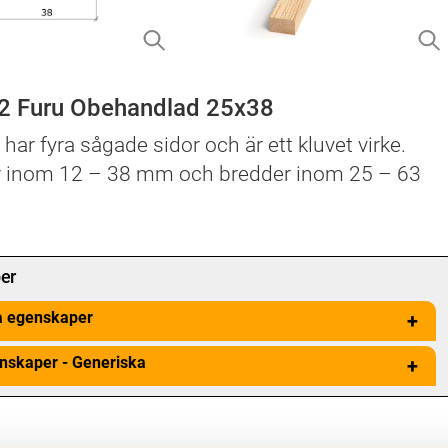
-2 Furu Obehandlad 25x38
) har fyra sågade sidor och är ett kluvet virke.
r inom 12 – 38 mm och bredder inom 25 – 63
er
a egenskaper
+
nskaper - Generiska
+