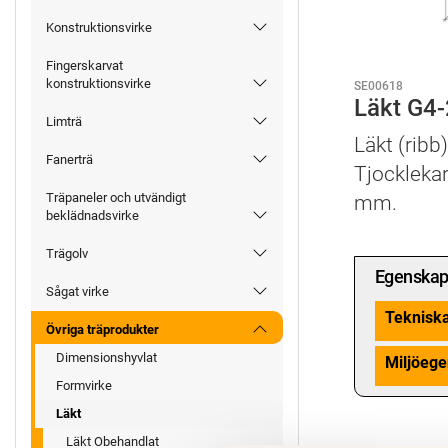
Konstruktionsvirke
Fingerskarvat
konstruktionsvirke
SE00618
Läkt G4
Limträ
Läkt (ribb
Fanerträ
Tjockleka
Träpaneler och utvändigt
mm.
beklädnadsvirke
Trägolv
Egenskap
Sågat virke
Teknisk
Övriga träprodukter
Dimensionshyvlat
Miljöege
Formvirke
Läkt
Läkt Obehandlat