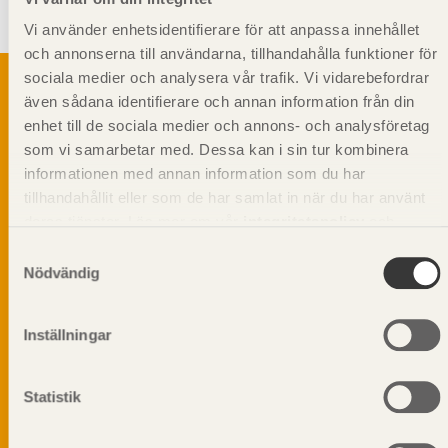
En spetsad ända.
Vi använder enhetsidentifierare för att anpassa innehållet
och annonserna till användarna, tillhandahålla funktioner för
sociala medier och analysera vår trafik. Vi vidarebefordrar
även sådana identifierare och annan information från din
enhet till de sociala medier och annons- och analysföretag
Svenskt Träs Produktkatalog är svensk
som vi samarbetar med. Dessa kan i sin tur kombinera
sågverksnärings digitala produktkatalog för att
informationen med annan information som du har
beskriva träprodukter och deras unika
tillhandahållit eller som de har samlat in när du har använt
egenskaper.
deras tjänster. Läs mer om vår
integritetspolicy
och
kakpolicy
.
Samtyckesval
Dela på
Nödvändig
Inställningar
Prenumerera på Svenskt Träs
informationsutskick!
Statistik