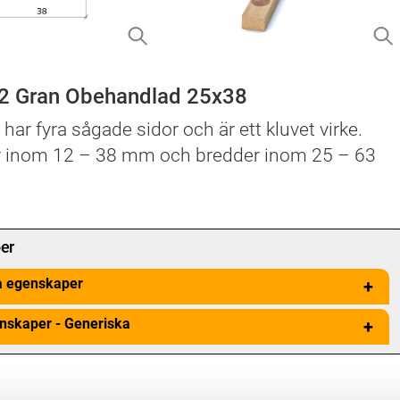
-2 Gran Obehandlad 25x38
) har fyra sågade sidor och är ett kluvet virke.
r inom 12 – 38 mm och bredder inom 25 – 63
er
a egenskaper
+
nskaper - Generiska
+