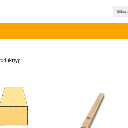
rodukttyp