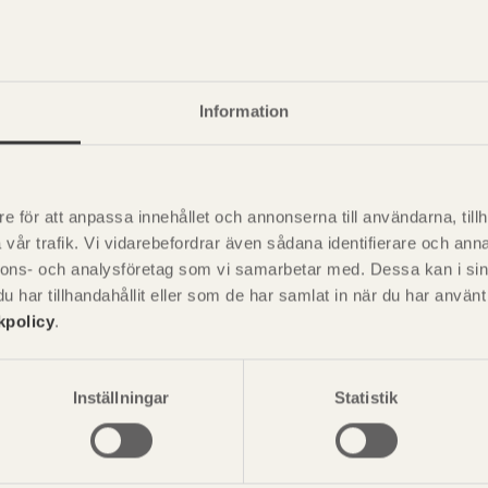
Information
e för att anpassa innehållet och annonserna till användarna, tillh
vår trafik. Vi vidarebefordrar även sådana identifierare och anna
nnons- och analysföretag som vi samarbetar med. Dessa kan i sin
har tillhandahållit eller som de har samlat in när du har använ
kpolicy
.
P
är svensk sågverksnärings
i
t beskriva träprodukter och deras
Inställningar
Statistik