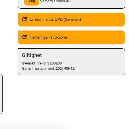
Välj
Varberg Timber AB
Environmental EPD (Generisk)
Hanteringsinstruktioner
Giltighet
Svenskt Trä-id:
SE00200
Gäller från och med:
2024-08-12