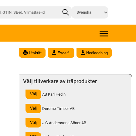
x
Utskrift
Excelfil
Nedladdning
Välj tillverkare av träprodukter
Välj
AB Karl Hedin
Välj
Derome Timber AB
Välj
J G Anderssons Söner AB