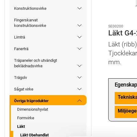
Konstruktionsvirke
Fingerskarvat
konstruktionsvirke
SE00200
Läkt G4
Limträ
Läkt (ribb
Fanerträ
Tjockleka
Träpaneler och utvändigt
mm.
beklädnadsvirke
Trägolv
Egenskap
Sågat virke
Teknisk
Övriga träprodukter
Dimensionshyvlat
Miljöege
Formvirke
Läkt
Läkt Obehandlat