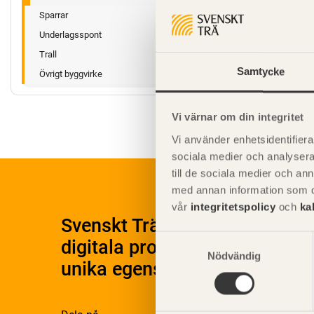
Sparrar
Underlagsspont
Trall
Samtycke
Övrigt byggvirke
Vi värnar om din integritet
Vi använder enhetsidentifierar
sociala medier och analysera 
till de sociala medier och a
med annan information som du 
vår
integritetspolicy
och
ka
Svenskt Träs Produktkatalog 
Samtyckesval
digitala produktkatalog för at
Nödvändig
unika egenskaper.