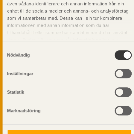
beskriva träprodukter och deras unika
även sådana identifierare och annan information från din
egenskaper.
enhet till de sociala medier och annons- och analysföretag
som vi samarbetar med. Dessa kan i sin tur kombinera
informationen med annan information som du har
Dela på
tillhandahållit eller som de har samlat in när du har använt
deras tjänster. Läs mer om vår
integritetspolicy
och
kakpolicy
.
Samtyckesval
Nödvändig
Prenumerera på Svenskt Träs
informationsutskick!
Inställningar
Statistik
Marknadsföring