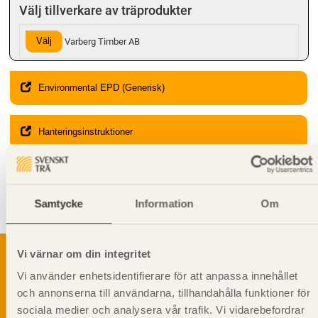
Välj tillverkare av träprodukter
Välj
Varberg Timber AB
Environmental EPD (Generisk)
Hanteringsinstruktioner
Giltighet
Svenskt Trä-id:
SE00197
Samtycke
Information
Om
Gäller från och med:
2024-08-12
Vi värnar om din integritet
Vi använder enhetsidentifierare för att anpassa innehållet
och annonserna till användarna, tillhandahålla funktioner för
Svenskt Träs Produktkatalog är svensk
sociala medier och analysera vår trafik. Vi vidarebefordrar
sågverksnärings digitala produktkatalog för att