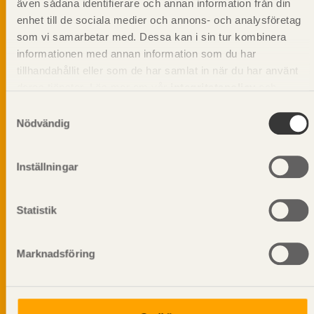
även sådana identifierare och annan information från din
egenskaper.
enhet till de sociala medier och annons- och analysföretag
som vi samarbetar med. Dessa kan i sin tur kombinera
Dela på
informationen med annan information som du har
tillhandahållit eller som de har samlat in när du har använt
deras tjänster. Läs mer om vår
integritetspolicy
och
kakpolicy
.
Samtyckesval
Nödvändig
Prenumerera på Svenskt Träs
informationsutskick!
Inställningar
Statistik
Marknadsföring