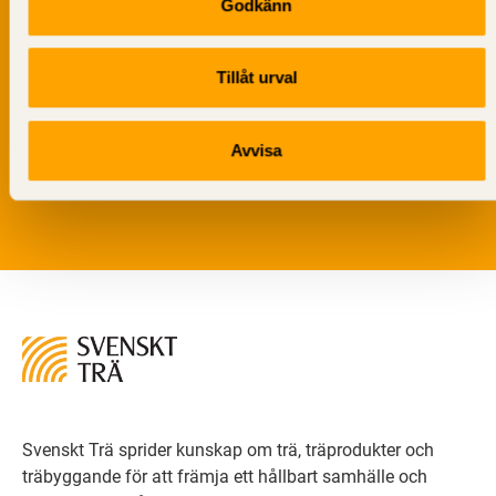
Godkänn
Tillåt urval
Vi värnar om personlig integritet vilket innebär att dina
personuppgifter alltid hanteras på ett ansvarsfullt sätt.
Avvisa
Genom att klicka på skicka lämnar du ditt samtycke.
Läs vår
integritetspolicy.
Svenskt Trä sprider kunskap om trä, träprodukter och
träbyggande för att främja ett hållbart samhälle och