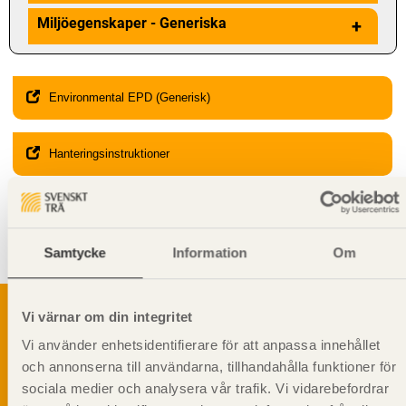
Miljöegenskaper - Generiska
+
Environmental EPD (Generisk)
Hanteringsinstruktioner
Giltighet
Svenskt Trä-id:
SE00236
Gäller från och med:
2024-08-15
Samtycke
Information
Om
Vi värnar om din integritet
Vi använder enhetsidentifierare för att anpassa innehållet
Svenskt Träs Produktkatalog är svensk
och annonserna till användarna, tillhandahålla funktioner för
sågverksnärings digitala produktkatalog för att
sociala medier och analysera vår trafik. Vi vidarebefordrar
beskriva träprodukter och deras unika