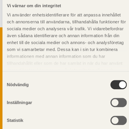
Vi värnar om din integritet
Furuprodukter för inbyggnad måste hanteras och lagras noggrant
Vi använder enhetsidentifierare för att anpassa innehållet
eftersom furusplintved tar upp fukt snabbare än gran, vilket ökar
risken för mikrobiell påväxt.
och annonserna till användarna, tillhandahålla funktioner för
sociala medier och analysera vår trafik. Vi vidarebefordrar
även sådana identifierare och annan information från din
enhet till de sociala medier och annons- och analysföretag
som vi samarbetar med. Dessa kan i sin tur kombinera
Svenskt Träs Produktkatalog är svensk
informationen med annan information som du har
sågverksnärings digitala produktkatalog för att
tillhandahållit eller som de har samlat in när du har använt
beskriva träprodukter och deras unika
deras tjänster. Läs mer om vår
integritetspolicy
och
egenskaper.
kakpolicy
.
Samtyckesval
Nödvändig
Dela på
Inställningar
Statistik
Prenumerera på Svenskt Träs
informationsutskick!