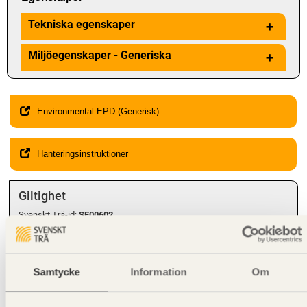
Tekniska egenskaper
+
Miljöegenskaper - Generiska
+
Environmental EPD (Generisk)
Hanteringsinstruktioner
Giltighet
Svenskt Trä-id:
SE00602
Gäller från och med:
2025-03-03
Kompletterande information
Samtycke
Information
Om
Får
inte
användas i
bärande
konstruktion. För bärande byggdelar
används konstruktionsvirke.
Obehandlat konstruktionsvirke