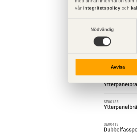
med annan information som du 
vår
integritetspolicy
och
ka
SE00217
Falsad enkel
Samtyckesval
Nödvändig
SE00479
Ytterpanelbr
SE00369
Ytterpanelbr
Avvisa
SE00147
Ytterpanelbr
SE00185
Ytterpanelbr
SE00413
Dubbelfasspo