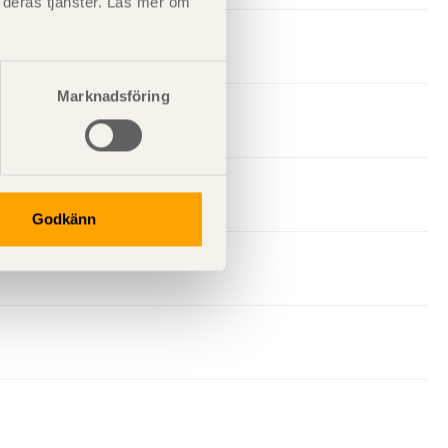
t deras tjänster. Läs mer om
Marknadsföring
Godkänn