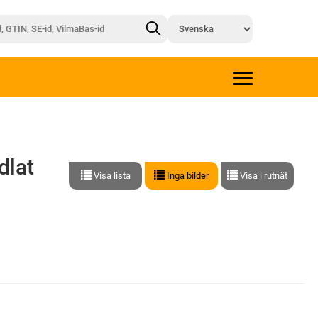
dlat
Visa lista
Inga bilder
Visa i rutnät