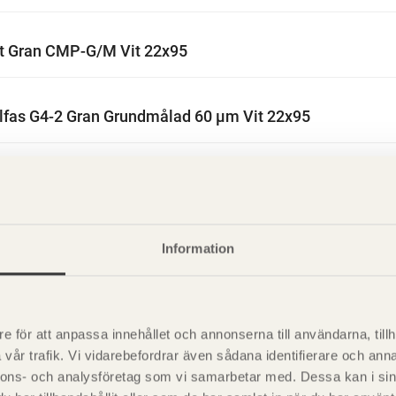
t Gran CMP-G/M Vit 22x95
lfas G4-2 Gran Grundmålad 60 µm Vit 22x95
lfas Gran CMP-G Vit 22x95
lfas Gran CMP-G/M Vit 22x95
Information
fas G4-2 Gran Grundmålad 60 µm Vit 22x95
e för att anpassa innehållet och annonserna till användarna, tillh
vår trafik. Vi vidarebefordrar även sådana identifierare och anna
fas Gran CMP-G Vit 22x95
nnons- och analysföretag som vi samarbetar med. Dessa kan i sin