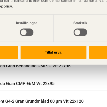
har tillhandahållit eller som de har samlat in när du har använ
kpolicy
.
fas Gran CMP-G/M Vit 22x95
Inställningar
Statistik
äda G4-2 Furu Tryckimpregnerad NTR AB Grön 22x95
äda G4-2 Gran Grundmålad 60 µm Vit 22x95
Tillåt urval
äda Gran Behandlad CMP-G Vit 22x95
äda Gran CMP-G/M Vit 22x95
nt G4-2 Gran Grundmålad 60 µm Vit 22x120