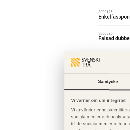
SE00195
Enkelfasspon
SE00325
Falsad dubbe
SE00174
Falsad dubbe
SE00220
Falsad dubbe
Samtycke
SE00319
Vi värnar om din integritet
Falsad enkel
Vi använder enhetsidentifierar
sociala medier och analysera 
SE00171
Falsad enkel
till de sociala medier och a