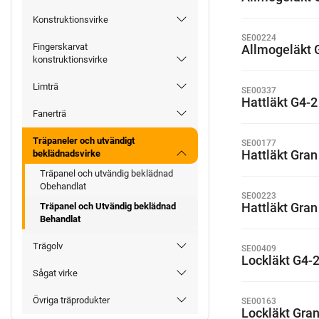
Konstruktionsvirke
SE00224
Fingerskarvat
Allmogeläkt 
konstruktionsvirke
Limträ
SE00337
Hattläkt G4-
Fanerträ
Träpaneler och utvändigt
SE00177
Hattläkt Gra
beklädnadsvirke
Träpanel och utvändig beklädnad
Obehandlat
SE00223
Hattläkt Gra
Träpanel och Utvändig beklädnad
Behandlat
Trägolv
SE00409
Lockläkt G4-
Sågat virke
Övriga träprodukter
SE00163
Lockläkt Gra