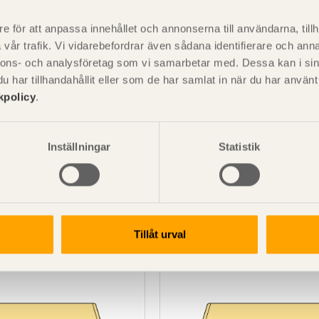
e för att anpassa innehållet och annonserna till användarna, tillh
vår trafik. Vi vidarebefordrar även sådana identifierare och anna
nnons- och analysföretag som vi samarbetar med. Dessa kan i sin
har tillhandahållit eller som de har samlat in när du har använ
kpolicy
.
Inställningar
Statistik
SE00429
virke C24 Furu
Konstruktionsvirke C14 Furu
erad NTR A Grön 45x170
Tryckimpregnerad NTR A Gr
Tillåt urval