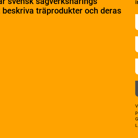
är svensk sågverksnärings
i
t beskriva träprodukter och deras
V
p
G
L