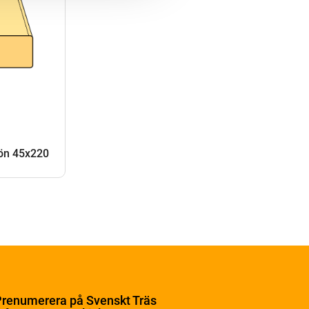
ön 45x220
renumerera på Svenskt Träs