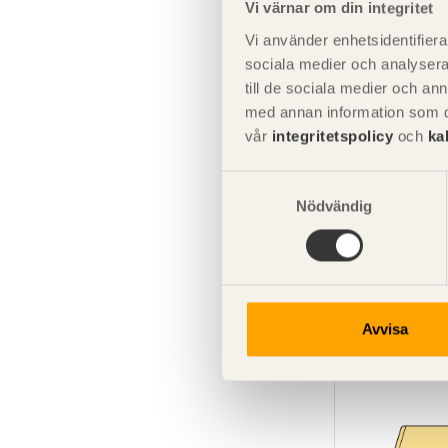
Vi värnar om din integritet
Vi använder enhetsidentifierar
sociala medier och analysera 
till de sociala medier och a
med annan information som du 
vår
integritetspolicy
och
ka
Samtyckesval
Nödvändig
SE00435
Konstruktions
Tryckimpregn
Avvisa