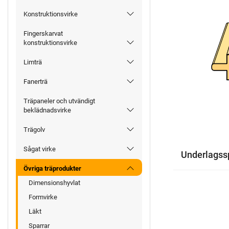
Konstruktionsvirke
Fingerskarvat
konstruktionsvirke
Limträ
Fanerträ
Träpaneler och utvändigt
beklädnadsvirke
Trägolv
Sågat virke
Underlagss
Övriga träprodukter
Dimensionshyvlat
Formvirke
Läkt
Sparrar