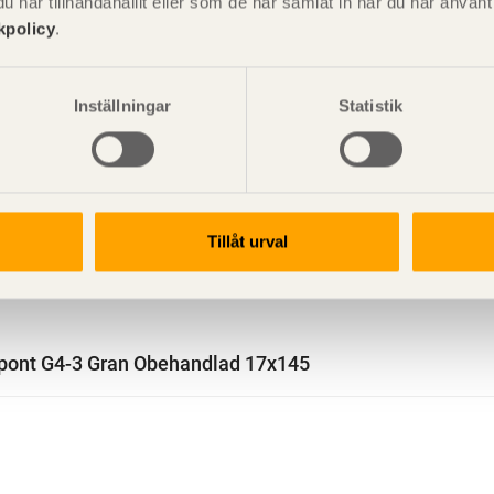
har tillhandahållit eller som de har samlat in när du har använ
kpolicy
.
Inställningar
Statistik
Tillåt urval
pont G4-3 Gran Obehandlad 17x145