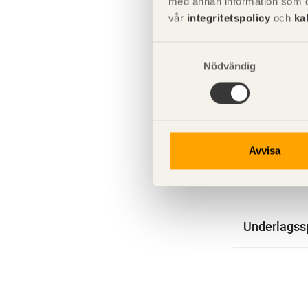
med annan information som du 
vår
integritetspolicy
och
ka
Samtyckesval
Nödvändig
Avvisa
Underlagss