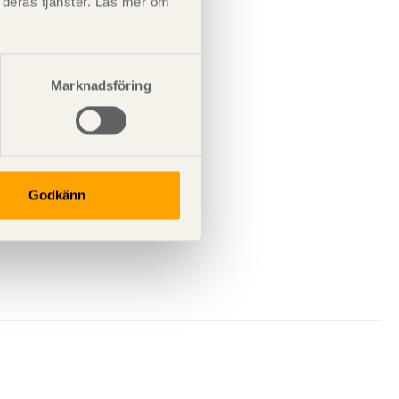
t deras tjänster. Läs mer om
Marknadsföring
Godkänn